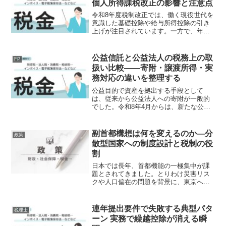
個人所得課税改正の影響と注意点
令和8年度税制改正では、働く現役世代を
意識した基礎控除や給与所得控除の引き
上げが注目されています。一方で、年金
を主な収入源とする高齢者にとって、今
回の個人所得課税改正はどのような意味
を持つのでしょうか。本稿では、年金世
公益信託と公益法人の税務上の取
FP
代・高齢者の立場から、...
扱い比較――寄附・譲渡所得・実
務対応の違いを整理する
公益目的で資産を拠出する手段として
は、従来から公益法人への寄附が一般的
でした。令和8年4月からは、新たな公益
信託制度の開始により、公益信託も同様
の選択肢として位置付けられることにな
ります。もっとも、制度の趣旨が近いか
副首都構想は何を変えるのか―分
政策
らといって、税務上の取扱...
散型国家への制度設計と税制の役
割
日本では長年、首都機能の一極集中が課
題とされてきました。とりわけ災害リス
クや人口偏在の問題を背景に、東京への
過度な依存を見直す必要性が指摘されて
います。こうした中で、自民党と日本維
新の会が合意した副首都構想の法案骨子
連年提出要件で失敗する典型パタ
税理士
は、単なる防災対策にとど...
ーン 実務で繰越控除が消える瞬