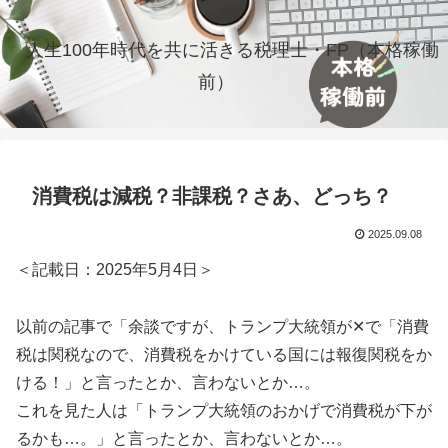
人生100年時代を共に活きる税理士・FP（本格稼働
前）
消費税は減税？非課税？さあ、どっち？
2025.09.08
＜記載日：2025年5月4日＞
以前の記事で「余談ですが、トランプ大統領が✕で「消費
税は関税なので、消費税をかけている国には報復関税をか
ける！」と言ったとか、言わないとか…。
これを見た人は「トランプ大統領のおかげで消費税が下が
るかも…。」と言ったとか、言わないとか…。