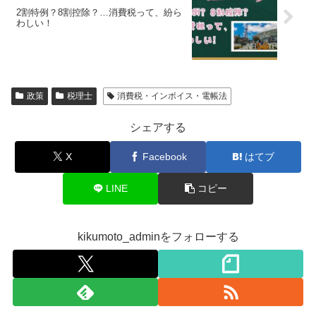
2割特例？8割控除？…消費税って、紛ら
わしい！
政策
税理士
消費税・インボイス・電帳法
シェアする
X
Facebook
はてブ
LINE
コピー
kikumoto_adminをフォローする