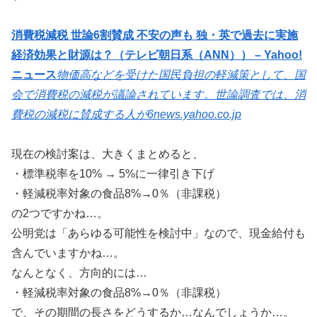
消費税減税 世論6割賛成 不安の声も 独・英で過去に実施
経済効果と財源は？（テレビ朝日系（ANN）） – Yahoo!
ニュース
物価高などを受けた国民負担の軽減策として、国
会で消費税の減税が議論されています。世論調査では、消
費税の減税に賛成する人が6
news.yahoo.co.jp
現在の検討案は、大きくまとめると、
・標準税率を10% → 5%に一律引き下げ
・軽減税率対象の食品8%→0％（非課税）
の2つですかね…。
公明党は「あらゆる可能性を検討中」なので、現金給付も
含んでいますかね…。
なんとなく、方向的には…
・軽減税率対象の食品8%→0％（非課税）
で、その期間の長さをどうするか…なんでしょうか…。