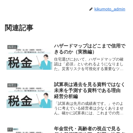
kikumoto_admin
関連記事
ハザードマップはどこまで信用で
税理士
きるのか（実務編）
住宅選びにおいて、ハザードマップの確
認は「必須」といわれるようになりまし
た。災害リスクを可視化する重要なツー
ルであることは間違いありません。しか
し実務の現場では、「ハザードマップを
見れば安全かどうか判断できるのか」と
試算表は過去を見る資料ではなく
税理士
いう疑問も多く聞かれます...
未来を予測する資料である理由
経営分析編
「試算表は先月の成績表です。」そのよ
うに考えている経営者は少なくありませ
ん。確かに試算表には、これまでの売上
や経費、利益など過去の数字が記載され
ています。しかし、本当の価値は過去を
確認することではありません。試算表は
年金世代・高齢者の視点で見る
FP
未来を予測するための資料...