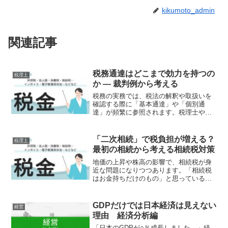
kikumoto_admin
関連記事
税務通達はどこまで効力を持つの
税理士
か ― 裁判例から考える
税務の実務では、税法の解釈や取扱いを
確認する際に「基本通達」や「個別通
達」が頻繁に参照されます。税理士や企
業の税務担当者にとって、通達は実務上
の重要な指針となっています。しかし、
通達は法律ではありません。国会で制定
「二次相続」で税負担が増える？
税理士
される法律や政令、省令とは...
最初の相続から考える相続税対策
地価の上昇や株高の影響で、相続税が身
近な問題になりつつあります。「相続税
はお金持ちだけのもの」と思っている
と、いざという時に思わぬ負担に直面す
ることがあります。特に注意したいのが
「二次相続」です。この記事では、一次
GDPだけでは日本経済は見えない
経営
相続と二次相続の違いや注意...
理由 経済分析編
「日本のGDPが○％成長しました。」経