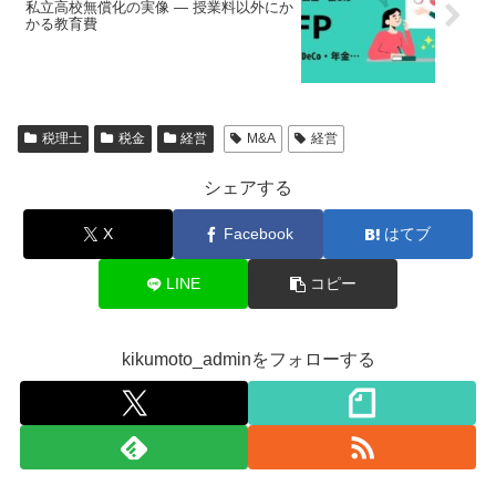
私立高校無償化の実像 ― 授業料以外にか
かる教育費
税理士
税金
経営
M&A
経営
シェアする
X
Facebook
はてブ
LINE
コピー
kikumoto_adminをフォローする