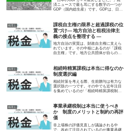
済ニュースで最も耳にする数字の一つが
GDP（国内総生産）です。GDPは、日本
経済の規模や成長率を示す代表的な経済
指標であり、景気を判断するうえで欠か
せない存在です。しかし、GDPだけを見
課税自主権の限界と超過課税の位
税理士
て「景気が良い」...
置づけ― 地方自治と租税法律主
義の接点を整理する ―
地方自治の実質は、財政自主権に支えら
れています。その中核にあるのが「課税
自主権」です。地方公共団体が自らの判
断で税を課すことができるという権限で
す。しかし、この課税自主権は無制限で
はありません。本稿では、憲法との関係
相続時精算課税は本当に得なのか
税理士
を踏まえながら、課税自主...
制度選択編
相続対策を考える際、生前贈与は有力な
選択肢の一つです。その中でも近年注目
を集めているのが「相続時精算課税制
度」です。令和5年度税制改正により、令
和6年から相続時精算課税制度に年間110
万円の基礎控除が創設されました。これ
事業承継税制は本当に使うべき
税理士
によって制度の使い勝...
か 制度のメリットと制約の再評
価
非上場株の評価見直しが議論される中
で、改めて注目されているのが事業承継