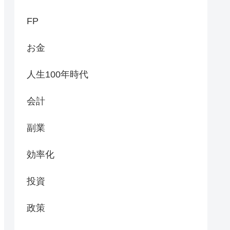
FP
お金
人生100年時代
会計
副業
効率化
投資
政策