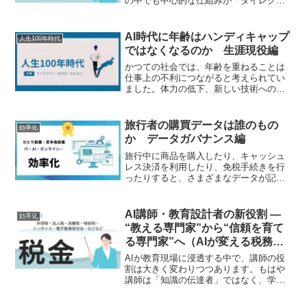
の中でも中心的な仕組みが「ダイレクト
納付」です。ダイレクト納付は、e-Taxや
eLTAXで申告した後、事前に登録した金
融機関口座から税金を直接引き落とす仕
AI時代に年齢はハンディキャップ
人生100年時代
組みであり、経...
ではなくなるのか 生涯現役編
かつての社会では、年齢を重ねることは
仕事上の不利につながると考えられてい
ました。体力の低下、新しい技術への適
応力、変化への対応力などが理由として
挙げられてきました。しかし、生成AIの
登場によって状況は大きく変わり始めて
旅行者の購買データは誰のもの
効率化
います。AIは知識への...
か データガバナンス編
旅行中に商品を購入したり、キャッシュ
レス決済を利用したり、免税手続きを行
ったりすると、さまざまなデータが記録
されます。こうした情報は、観光政策や
商品開発、地域活性化などに役立つ貴重
な資源として注目されています。一方
AI講師・教育設計者の新役割 ―
効率化
で、「旅行者の購買データは...
“教える専門家”から“信頼を育て
る専門家”へ（AIが変える税務教
育と人材育成 第4回）
AIが教育現場に浸透する中で、講師の役
割は大きく変わりつつあります。もはや
講師は「知識の伝達者」ではなく、学び
を設計し、信頼を育てる専門家になりつ
つあります。AIが教材を生成し、質問に