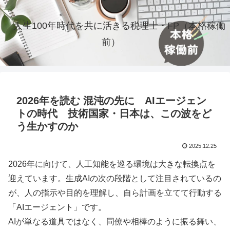
人生100年時代を共に活きる税理士・FP（本格稼働
前）
2026年を読む 混沌の先に AIエージェン
トの時代 技術国家・日本は、この波をど
う生かすのか
2025.12.25
2026年に向けて、人工知能を巡る環境は大きな転換点を
迎えています。生成AIの次の段階として注目されているの
が、人の指示や目的を理解し、自ら計画を立てて行動する
「AIエージェント」です。
AIが単なる道具ではなく、同僚や相棒のように振る舞い、