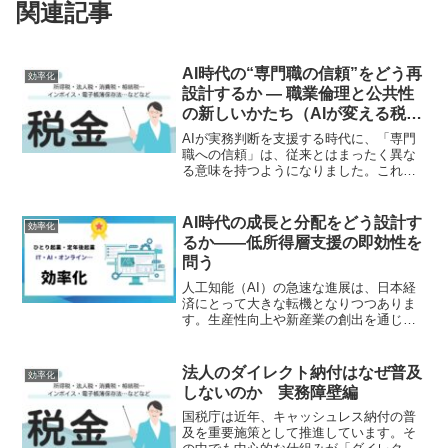
関連記事
AI時代の“専門職の信頼”をどう再
効率化
設計するか ― 職業倫理と公共性
の新しいかたち（AIが変える税務
教育と人材育成 第7回）
AIが実務判断を支援する時代に、「専門
職への信頼」は、従来とはまったく異な
る意味を持つようになりました。これま
での信頼は、専門知識の量や経験年数、
所属組織のブランドなど、「権威」に基
づく信頼でした。しかしAIが情報を等し
AI時代の成長と分配をどう設計す
効率化
く扱える時代、求めら...
るか――低所得層支援の即効性を
問う
人工知能（AI）の急速な進展は、日本経
済にとって大きな転機となりつつありま
す。生産性向上や新産業の創出を通じ
て、経済成長を押し上げる可能性がある
一方で、その果実がすべての人に均等に
行き渡るとは限りません。とりわけ物価
法人のダイレクト納付はなぜ普及
効率化
高が続く現局面では、所得...
しないのか 実務障壁編
国税庁は近年、キャッシュレス納付の普
及を重要施策として推進しています。そ