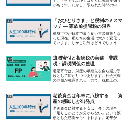
で、「何を学ぶか」ばかりに議論が偏り
がちです。しかし、限られた時間の中で
成果を出すためには、「何を捨てるか」
という視点が不可欠です。特にAIの進化
によって、これまで価値があったスキル
「おひとりさま」と税制のミスマ
FP
の一部は急速に陳腐化し...
ッチ ― 家族前提課税の限界
単身世帯が日本で最も多い世帯形態とな
った現在、私たちの生活は大きく変化し
ています。しかし税制はどうでしょう
か。所得税、相続税、社会保険料など、
日本の制度の多くは「家族がいること」
を前提に設計されています。その結果、
遺贈寄付と相続税の実務 非課
FP
「おひとりさま」であること...
税・課税関係の整理
遺贈寄付は、財産の承継先を自ら選ぶ手
段として広がりつつあります。社会貢献
の側面が強調される一方で、税務上の取
扱いについては十分に整理されていない
ケースも少なくありません。実務では、
寄付先の属性や遺言の形式によって、相
老後資金は年末に点検する――資
FP
続税の課税関係が大きく異...
産の棚卸しが出発点
老後資金に対する不安は、多くの場合
「足りるかどうか分からない」という漠
然とした感覚から生まれます。定年が視
野に入る50代以降は、老後に向けた資産
形成の最終局面とも言える時期です。し