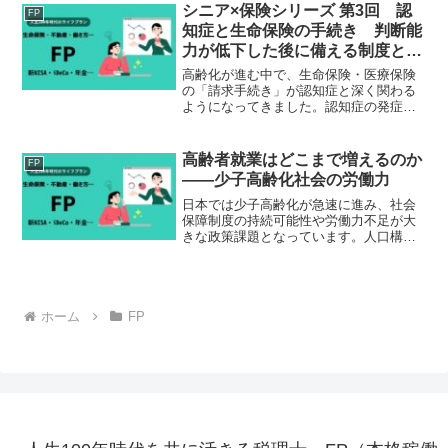
かし、忙しさに追われる中で、自分がい
シニア×保険シリーズ 第3回 認
FP
まどれだけの金融資産を持...
知症と生命保険の手続き 判断能
力が低下した後に備える制度と実
務ポイント
高齢化が進む中で、生命保険・医療保険
の「請求手続き」が認知症と深く関わる
ようになってきました。認知症の発症に
より本人が判断能力を失うと、保険金の
請求が滞り、必要な給付を受け取れない
事態が生じることがあります。また、契
高齢者就業はどこまで増えるのか
FP
約内容の照会や解約、新た...
――少子高齢化社会の労働力
日本では少子高齢化が急速に進み、社会
保障制度の持続可能性や労働力不足が大
きな政策課題となっています。人口構造
の変化により、生産年齢人口は減少を続
けており、従来のように現役世代だけで
社会保障制度を支えることは難しくなり
つつあります。こうした状...
ホーム
FP