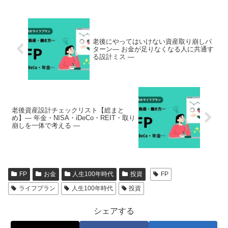
老後にやってはいけない資産取り崩しパ
ターン― お金が足りなくなる人に共通す
る設計ミス ―
老後資産設計チェックリスト【総まと
め】― 年金・NISA・iDeCo・REIT・取り
崩しを一体で考える ―
FP
お金
人生100年時代
投資
FP
ライフプラン
人生100年時代
投資
シェアする