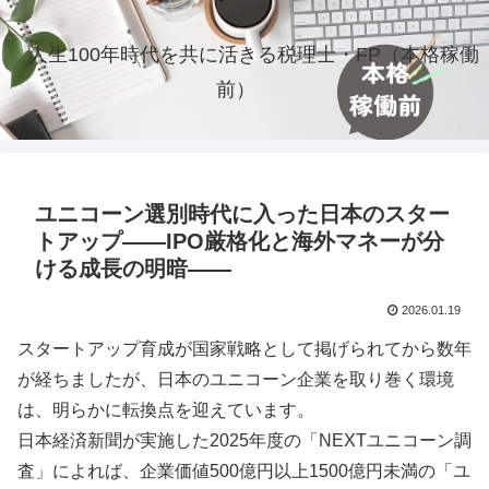
人生100年時代を共に活きる税理士・FP（本格稼働
前）
ユニコーン選別時代に入った日本のスター
トアップ――IPO厳格化と海外マネーが分
ける成長の明暗――
2026.01.19
スタートアップ育成が国家戦略として掲げられてから数年
が経ちましたが、日本のユニコーン企業を取り巻く環境
は、明らかに転換点を迎えています。
日本経済新聞が実施した2025年度の「NEXTユニコーン調
査」によれば、企業価値500億円以上1500億円未満の「ユ