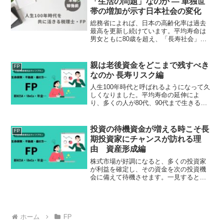
「生活の問題」なのか ― 単独世
帯の増加が示す日本社会の変化
総務省によれば、日本の高齢化率は過去
最高を更新し続けています。平均寿命は
男女ともに80歳を超え、「長寿社会」は
すでに現実のものとなりました。しか
し、長生きそのものが問題なのではあり
ません。問題は、「誰と」「どのよう
親は老後資金をどこまで残すべき
FP
に」老いていくのか、そして...
なのか 長寿リスク編
人生100年時代と呼ばれるようになって久
しくなりました。平均寿命の延伸によ
り、多くの人が80代、90代まで生きる時
代になっています。その一方で、「老後
資金が足りなくなったらどうしよう」と
いう不安から、できるだけお金を使わず
投資の待機資金が増える時こそ長
FP
に資産を残そうと考...
期投資家にチャンスが訪れる理
由 資産形成編
株式市場が好調になると、多くの投資家
が利益を確定し、その資金を次の投資機
会に備えて待機させます。一見すると市
場から資金が抜けているようにも見えま
すが、実際には「次の投資に向けたエネ
ルギー」が蓄積されている状態ともいえ
ます。2026年には、日...
ホーム
FP