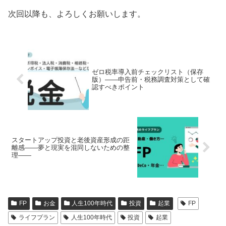
次回以降も、よろしくお願いします。
ゼロ税率導入前チェックリスト（保存
版）――申告前・税務調査対策として確
認すべきポイント
スタートアップ投資と老後資産形成の距
離感――夢と現実を混同しないための整
理――
FP
お金
人生100年時代
投資
起業
FP
ライフプラン
人生100年時代
投資
起業