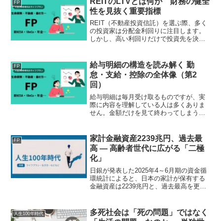
REITのLTVとは何か 財務の健全
FP
性を見抜く重要指標
REIT（不動産投資信託）を選ぶ際、多く
の投資家は分配金利回りに注目します。
しかし、高い利回りだけで投資先を決め
るのは危険です。同じような分配金利回
りでも、財務内容には大きな違いがあり
ます。その財務の安全性を判断するうえ
給与明細の構造を読み解く 勤
FP
で最も重要な指標が「...
怠・支給・控除の全体像（第2
回）
給与明細は毎月受け取るものですが、実
際に内容を理解している人は多くありま
せん。金額だけを見て終わってしまうケ
ースも少なくないのが実情です。しかし
給与明細は、「どのように給与が決ま
り、どのように差し引かれているのか」
家計金融資産2239兆円、過去最
FP
を示す重要な資料です。本稿...
高 ― 高齢者世代に広がる「二極
化」
日銀が発表した2025年4～6月期の資金循
環統計によると、日本の家計が保有する
金融資産は2239兆円と、過去最高を更新
しました。前年同期比で1%増加という数
字は一見順調に見えますが、その内実を
見ていくと「高齢者世代の資産の二極
多死社会は「死の問題」ではなく
人生100年時代
化」という深刻...