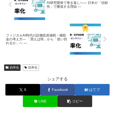
AI研究開発で巻き返しへ― 日本が「信頼
性」で勝負する理由 ―
フィジカルAI時代の設備投資減税・補助
金の考え方― 「買えば得」から「使い切
れるか」へ ―
効率化
効率化
シェアする
X
Facebook
はてブ
LINE
コピー