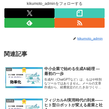
kikumoto_adminをフォローする
kikumoto_admin
関連記事
中小企業で始める生成AI経理 ―
会計
最初の一歩
生成AI（ChatGPTなど）は、もはや特別
なツールではありません。メールの文章
作成から、経費規定のたたき台づくりま
で、中小企業でも“すぐに使える”時代にな
りました。「うちにはAIなんてまだ早
い」――そう感じる経理担当者ほど、AI
フィジカルAI実用時代の到来――
効率化
導入の“伸...
ヒト型ロボットが変える産業と社