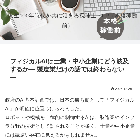
人生100年時代を共に活きる税理士・FP（本格稼働
前）
フィジカルAIは士業・中小企業にどう波及
するか― 製造業だけの話では終わらない
―
2025.12.25
政府のAI基本計画では、日本の勝ち筋として「フィジカル
AI」が明確に位置づけられました。
ロボットや機械を自律的に制御するAIは、製造業やインフ
ラ分野の技術として語られることが多く、士業や中小企業
には縁遠い存在に見えるかもしれません。