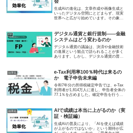
会
生成AIの進化は、文章作成や画像生成と
いったデジタル空間にとどまらず、現実
世界へと広がり始めています。その象徴
が「フィジカルAI」です。フィジカルAI
とは、人工知能がロボットや車両などの
物理的な「体」を持ち、自律的に動作・
デジタル通貨と銀行規制――金融
FP
判断する技術を指し...
システムはどう変わるのか
デジタル通貨の議論は、決済や金融技術
の進展という観点で語られることが多く
あります。しかし、デジタル通貨の普及
は金融システムの規制のあり方にも影響
を与える可能性があります。銀行は厳格
な規制のもとで業務を行っています。自
e-Tax利用率100％時代は来るの
効率化
己資本規制、流動性規制、...
か 電子申告未来編
令和7年分の所得税確定申告では、e-Tax
利用者が1,814万人に達し、申告者全体の
77.1％を占めました。確定申告を行う人
の約4人に3人が電子申告を利用している
ことになります。かつては税務署へ出向
き、紙の申告書を提出することが一般的
AIで成績は本当に上がるのか（実
効率化
でした...
証・検証編）
生成AIの普及により、「AIを使えば成績
が上がるのではないか」という期待が広