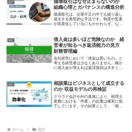
循環取引はなぜ止まらないのか
会計
報酬にROICを導入...
組織心理とガバナンスの構造分析
循環取引は、企業不正の中でも繰り返し
発生する典型的な手法です。制度や監査
が高度化しているにもかかわらず、なぜ
同様の不正が後を絶たないのでしょう
か。KDDIグループの事案においても、不
正は長期間継続し、規模も拡大しまし
借入金は多いほど危険なのか 経
会計
た。本稿では、その背景に...
営者が知るべき返済能力の見方
財務管理編
会社経営において「借金は悪いもの」と
考える経営者は少なくありません。確か
に借入金が増えれば返済負担は大きくな
ります。しかし、本当に重要なのは借入
金の金額ではなく、「返済できる力」が
あるかどうかです。銀行も借入金の総額
相談業はビジネスとして成立する
会計
だけを見て融資を判断して...
のか 収益モデルの再検証
クラウド会計やAIの進展により、税理士
業務における「作業」の比重は確実に低
下しています。その結果として、「相談
業としての税理士は成立するのか」とい
う問いが現実的なテーマとして浮上して
います。従来のように記帳や申告といっ
た作業を前提としない場...
ホーム
会計