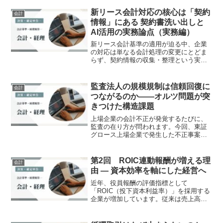
新リース会計対応の核心は「契約
会計
情報」にある 契約書洗い出しと
AI活用の実務論点（実務編）
新リース会計基準の適用が迫る中、企業
の対応は単なる会計処理の変更にとどま
らず、契約情報の収集・整理という実務
的な課題に直面しています。これまでオ
フバランスとして扱われてきたリースが
原則オンバランス化されることで、企業
監査法人の規模規制は信頼回復に
会計
の資産・負債構造が大きく...
つながるのか――オルツ問題が突
きつけた構造課題
上場企業の会計不正が発覚するたびに、
監査の在り方が問われます。今回、東証
グロース上場企業で発生した不正事案を
契機に、日本公認会計士協会が中小監査
法人に対する人的要件の見直しに動きま
した。幹部会計士、いわゆる「社員（パ
第2回 ROIC連動報酬が増える理
会計
ートナー）」の最低人数を...
由 ― 資本効率を軸にした経営へ
近年、役員報酬の評価指標として
「ROIC（投下資本利益率）」を採用する
企業が増加しています。従来は売上高や
営業利益を基準として報酬を決める企業
が一般的でしたが、2025年時点では日経
平均株価採用企業の約14%が短期の変動