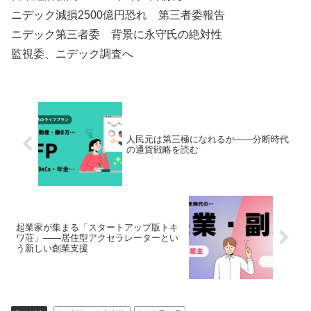
ニデック減損2500億円恐れ 第三者委報告
ニデック第三者委 背景に永守氏の絶対性
監視委、ニデック調査へ
人民元は第三極になれるか――分断時代
の通貨戦略を読む
起業家が集まる「スタートアップ版トキ
ワ荘」――居住型アクセラレーターとい
う新しい創業支援