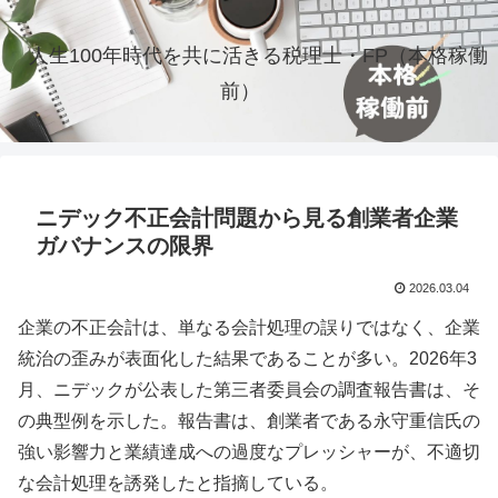
人生100年時代を共に活きる税理士・FP（本格稼働
前）
ニデック不正会計問題から見る創業者企業
ガバナンスの限界
2026.03.04
企業の不正会計は、単なる会計処理の誤りではなく、企業
統治の歪みが表面化した結果であることが多い。2026年3
月、ニデックが公表した第三者委員会の調査報告書は、そ
の典型例を示した。報告書は、創業者である永守重信氏の
強い影響力と業績達成への過度なプレッシャーが、不適切
な会計処理を誘発したと指摘している。