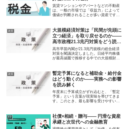
賃貸マンションやアパートなどの不動産
は、一般の市場では「収益力」によって
価値が判断されることが多い資産です。
将来どれだけの賃料収入が見込めるかに
よって価格が決まり、入居率や賃料水準
が重要な要素となります。一方で、相続
大規模経済対策は「民間が先頭に
政策
税の世界では、不動産の評...
立つ経済」を取り戻せるのか――
高市政権21.3兆円対策をどう読む
か
高市早苗内閣が21.3兆円規模の総合経済
対策を閣議決定しました。日経平均株価
が最高値圏で推移する中での大規模財政
出動は、規模・タイミングともに異例で
す。物価高対応、成長投資、防衛力強化
という3本柱を掲げていますが、果たして
暫定予算になると補助金・給付金
政策
「責任ある積極財政...
はどう動くのか――実務への影響
を読み解く
年度末に予算成立がずれ込むと、「暫定
予算」という言葉が現実味を帯びてきま
す。このとき、最も影響を受けやすいの
が補助金や給付金です。制度そのものは
ニュースで取り上げられることが多い一
方で、「実際にどう動くのか」という実
社債×相続・贈与―― 円滑な資産
FP
務的な理解はあまり整理さ...
承継と次世代への金融教育
退職後の運用資産として「社債」を保有