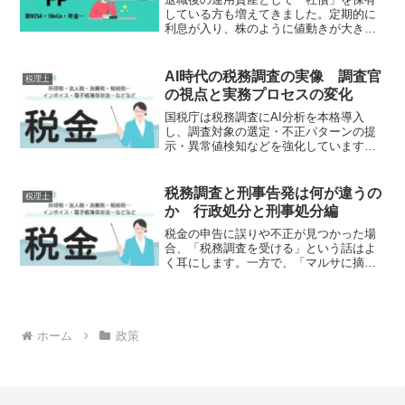
している方も増えてきました。定期的に
利息が入り、株のように値動きが大きく
ない。まさに“老後資金の安定運用”に向い
た資産です。しかし、相続の場面では
「社債特有の扱い方」があることをご存
AI時代の税務調査の実像 調査官
税理士
じでしょうか。今回は、...
の視点と実務プロセスの変化
国税庁は税務調査にAI分析を本格導入
し、調査対象の選定・不正パターンの提
示・異常値検知などを強化しています。
2024事務年度には追徴税額が過去最多を
更新し、AIが支える調査の精度向上が明
らかになりました。しかし、AIの導入で
税務調査と刑事告発は何が違うの
税理士
変わったのは「抽...
か 行政処分と刑事処分編
税金の申告に誤りや不正が見つかった場
合、「税務調査を受ける」という話はよ
く耳にします。一方で、「マルサに摘発
された」「刑事告発された」というニュ
ースもあります。どちらも税金に関係す
る出来事ですが、その目的や手続きは大
きく異なります。今回は、...
ホーム
政策