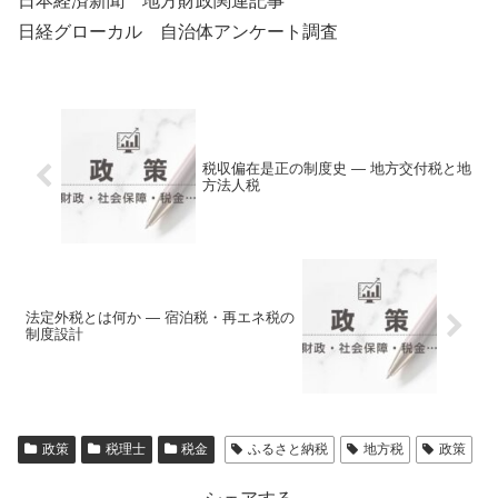
日本経済新聞 地方財政関連記事
日経グローカル 自治体アンケート調査
税収偏在是正の制度史 ― 地方交付税と地
方法人税
法定外税とは何か ― 宿泊税・再エネ税の
制度設計
政策
税理士
税金
ふるさと納税
地方税
政策