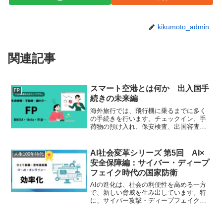
kikumoto_admin
関連記事
スマート空港とは何か 出入国手
FP
続きの未来編
海外旅行では、飛行機に乗るまでに多く
の手続きを行います。チェックイン、手
荷物の預け入れ、保安検査、出国審査な
ど、空港ではさまざまな手続きが必要で
す。しかし近年、こうした一連の流れを
デジタル技術によって効率化する「スマ
AI社会変革シリーズ 第5回 AI×
人生100年時代
ート空港」が世界各地で広...
安全保障編：サイバー・ディープ
フェイク時代の国家防衛
AIの進化は、社会の利便性を高める一方
で、新しい脅威を生み出しています。特
に、サイバー攻撃・ディープフェイク・
インフラ防衛・情報空間の混乱は、国家
安全保障の根幹に関わる問題です。AIが