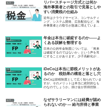
一般化した今、「AIそのものが暴走す
リバースチャージ方式とは何か
税理士
る」よりも、AIを悪...
海外事業者との取引で見落としや
すい消費税の仕組み
近年はクラウドサービス、コンサルティ
ング、システム開発、広告配信など、海
外事業者との取引が急速に増えていま
す。インターネットを活用すれば、世界
中の事業者と簡単に契約できる時代にな
りました。しかし、その一方で見落とさ
年金は本当に破綻するのか――よ
FP
れやすいのが消費税です。通...
くある誤解を整理する
日本の公的年金制度については、「将来
は破綻するのではないか」という声を耳
にすることがあります。少子高齢化が進
むなかで、制度の持続可能性に不安を感
じる人が多いのも事実です。しかし、年
金制度の仕組みを確認すると、「破綻」
iDeCoは本当に節税メリットがあ
FP
という言葉で語られる状況...
るのか 税効果の構造と落とし穴
iDeCoは節税制度として広く知られていま
すが、そのメリットは本当に絶対的なも
のなのでしょうか。掛け金が所得控除に
なるという分かりやすい利点がある一方
で、受取時の課税や制度制約を踏まえる
と、単純な比較では判断を誤る可能性が
なぜサラリーマンには経費が認め
税理士
あります。本稿では...
られないのか ― 給与所得と事業