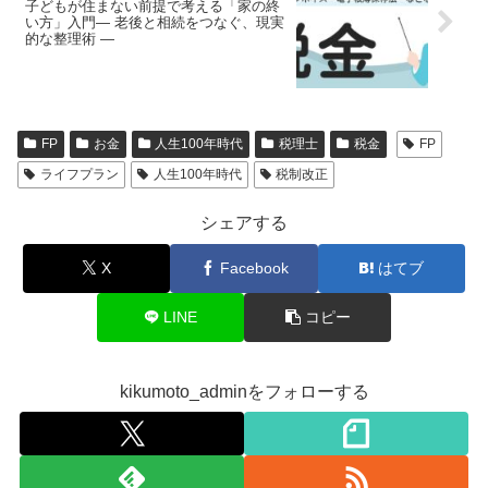
子どもが住まない前提で考える「家の終
い方」入門― 老後と相続をつなぐ、現実
的な整理術 ―
FP
お金
人生100年時代
税理士
税金
FP
ライフプラン
人生100年時代
税制改正
シェアする
X
Facebook
はてブ
LINE
コピー
kikumoto_adminをフォローする