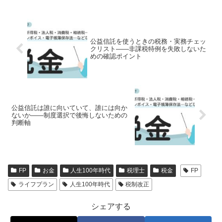
公益信託を使うときの税務・実務チェッ
クリスト――非課税特例を失敗しないた
めの確認ポイント
公益信託は誰に向いていて、誰には向か
ないか――制度選択で後悔しないための
判断軸
FP
お金
人生100年時代
税理士
税金
FP
ライフプラン
人生100年時代
税制改正
シェアする