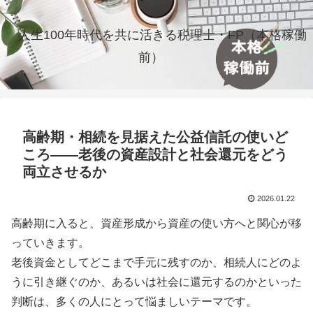
人生100年時代を共に活きる税理士・FP（本格稼働
前）
高齢期・相続を見据えた公益信託の使いど
ころ――老後の資産設計と社会還元をどう
両立させるか
2026.01.22
高齢期に入ると、資産形成から資産の使い方へと関心が移
っていきます。
老後資金としてどこまで手元に残すのか、相続人にどのよ
うに引き継ぐのか、あるいは社会に還元するのかといった
判断は、多くの人にとって悩ましいテーマです。