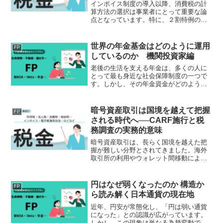
インボイス制度の導入以降、消費税の計
算方法の選択は事業者にとって重要な論
点となっています。特に、２割特例の終
了後にどの制度を選択するかは、税負担
や事務負担に直結する問題です。令和８
年度税制改正では、この移行を円滑にす
世界の年金基金はどのように運用
FP
るため、簡易課税制度選択...
しているのか 機関投資家編
老後の生活を支える年金は、多くの人に
とって最も身近な社会保障制度の一つで
す。しかし、その年金資金がどのように
運用されているのかを詳しく知っている
人は多くありません。世界には数兆円か
ら数百兆円規模の資産を運用する巨大な
暗号資産取引は国境を越えて把握
FP
年金基金が存在します。彼...
される時代へ──CARF施行と税
務調査の実務的意味
暗号資産取引は、長らく国境を越えた把
握が難しい分野とされてきました。海外
取引所の利用やウォレット間移動によ
り、税務当局が実態をつかみにくいとい
う認識が、投資家側にも広がっていたた
めです。しかし、令和8年1月から始まる
円はなぜ弱くなったのか 構造か
FP
国際的な情報交換制度によ...
ら読み解く日本通貨の現在地
近年、円安が常態化し、「円は弱い通貨
になった」との認識が広がっています。
しかし、この現象は単なる為替変動では