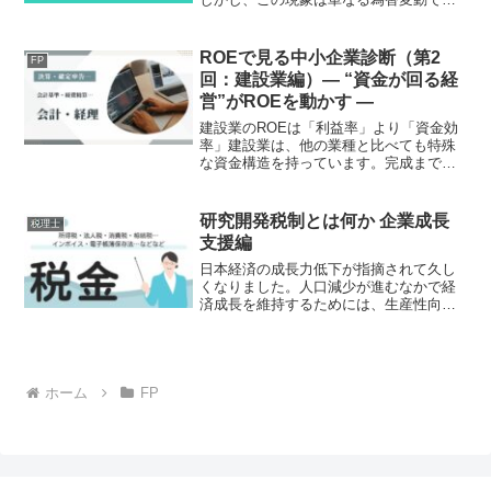
なく、日本経済の構造変化を反映したも
のです。本稿では、円安の背景を短期要
因ではなく構造的な視点から整理しま
ROEで見る中小企業診断（第2
FP
す。為替は価格ではなく「構...
回：建設業編）― “資金が回る経
営”がROEを動かす ―
建設業のROEは「利益率」より「資金効
率」建設業は、他の業種と比べても特殊
な資金構造を持っています。完成まで時
間がかかり、材料・人件費・外注費など
の支出が先行する。それなのに、売上計
上は完成基準や進行基準に左右され、実
研究開発税制とは何か 企業成長
税理士
際の入金まで資金ギャッ...
支援編
日本経済の成長力低下が指摘されて久し
くなりました。人口減少が進むなかで経
済成長を維持するためには、生産性向上
や新たな付加価値の創出が欠かせませ
ん。その原動力となるのが研究開発で
す。しかし、研究開発には多額の資金と
長い時間が必要であり、成果が...
ホーム
FP