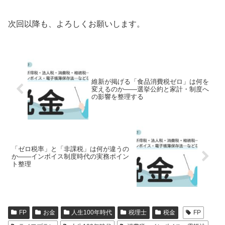
次回以降も、よろしくお願いします。
維新が掲げる「食品消費税ゼロ」は何を
変えるのか――選挙公約と家計・制度へ
の影響を整理する
「ゼロ税率」と「非課税」は何が違うの
か――インボイス制度時代の実務ポイン
ト整理
FP
お金
人生100年時代
税理士
税金
FP