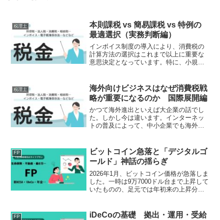
本則課税 vs 簡易課税 vs 特例の
税理士
最適選択（実務判断編）
インボイス制度の導入により、消費税の
計算方法の選択はこれまで以上に重要な
意思決定となっています。特に、小規模
事業者にとっては、2割特例・3割特例・
簡易課税・本則課税という複数の選択肢
が存在し、それぞれにメリットとデメリ
海外向けビジネスはなぜ消費税戦
税理士
ットがあります。本稿で...
略が重要になるのか 国際展開編
かつて海外進出といえば大企業の話でし
た。しかし今は違います。インターネッ
トの普及によって、中小企業でも海外顧
客と直接取引できる時代になりました。
海外向けECサイトを開設する。海外企業
から業務を受託する。オンラインでコン
ビットコイン急落と「デジタルゴ
FP
サルティングサービスを...
ールド」神話の揺らぎ
2026年1月、ビットコイン価格が急落しま
した。一時は9万7000ドル台まで上昇して
いたものの、足元では年初来の上昇分を
ほぼ失い、8万7000ドル前後まで下落して
います。背景には、グリーンランド問題
を発端とした地政学リスクの高まりと、
iDeCoの基礎 拠出・運用・受給
FP