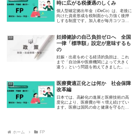
それに...
時に広がる税優遇のしくみ
個人型確定拠出年金（iDeCo）は、老後に
向けた資産形成を税制面から力強く後押
しする制度です。加入者が毎月コツコツ
と掛け金を積み立て、60歳以降に受け取
るという仕組みはよく知られています
が、iDeCoの最大の魅力は「三段階の税制
妊婦健診の自己負担ゼロへ 全国
FP
優遇」が存在...
一律「標準額」設定が意味するも
の
妊娠・出産をめぐる経済的負担は、これ
まで「自治体や医療機関によって大きく
違う」という問題を抱えてきました。と
りわけ妊婦健診は、出産までに複数回受
ける必要があるにもかかわらず、公的医
療保険の対象外とされ、自己負担が生じ
医療費適正化とは何か 社会保障
FP
るケースが少なくありませ...
改革編
日本では、高齢化の進展と医療技術の高
度化により、医療費が年々増え続けてい
ます。医療は国民の命と健康を守るため
に欠かせないものですが、その費用をど
のように負担し、将来にわたって制度を
維持していくかは、日本社会全体の大き
な課題となっています。こ...
ホーム
FP