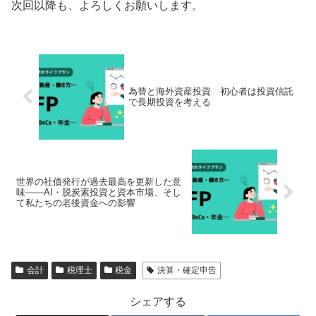
次回以降も、よろしくお願いします。
為替と海外資産投資 初心者は投資信託
で長期投資を考える
世界の社債発行が過去最高を更新した意
味――AI・脱炭素投資と資本市場、そし
て私たちの老後資金への影響
会計
税理士
税金
決算・確定申告
シェアする