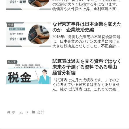
の役割が大きく転換する年になります。
物価高や人件費の上昇、金利環境の変化
に加え、取引適正化を目的とした法改正
や社会保険制度の見直しが同時に進むた
めです。従来のように正確な記帳と申告
なぜ東芝事件は日本企業を変えた
会計
を中心とした業務運営...
のか 企業統治史編
2015年に発覚した東芝の不適切会計問題
は、日本企業のガバナンス改革における
大きな転換点となりました。不正会計そ
のものは過去にも存在しました。しかし
東芝事件が社会に与えた衝撃は、それま
での企業不祥事とは質が異なっていまし
試算表は過去を見る資料ではなく
税理士
た。日本を代表する名...
未来を予測する資料である理由
経営分析編
「試算表は先月の成績表です。」そのよ
うに考えている経営者は少なくありませ
ん。確かに試算表には、これまでの売上
や経費、利益など過去の数字が記載され
ています。しかし、本当の価値は過去を
確認することではありません。試算表は
未来を予測するための資料...
ホーム
会計