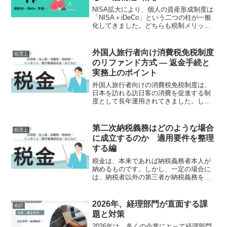
NISA拡大により、個人の資産形成制度は
「NISA＋iDeCo」という二つの柱が一般
化してきました。どちらも税制メリット
があるため、「どちらを優先すべきか」
「どう分けて使うべきか」などの相談が
増えています。本稿では、NISAとiDeCo
外国人旅行者向け消費税免税制度
税理士
を組...
のリファンド方式 ― 返金手続と
実務上のポイント
外国人旅行者向けの消費税免税制度は、
日本を訪れる訪日客の消費を促進する制
度として長年運用されてきました。しか
し近年、制度の不正利用や管理の複雑さ
などが課題として指摘されており、政府
は制度の見直しを進めています。その大
第二次納税義務はどのような場合
税理士
きな変更の一つが、令和8...
に成立するのか 適用要件を整理
する編
税金は、本来であれば納税義務者本人が
納めるものです。しかし、一定の場合に
は、納税者以外の第三者が納税義務を負
うことがあります。これが「第二次納税
義務」です。第二次納税義務は例外的な
制度であり、国税徴収法に定められた要
2026年、経理部門が直面する課
会計
件を満たす場合に限って適...
題と対策
2026年は、多くの企業にとって経理部門