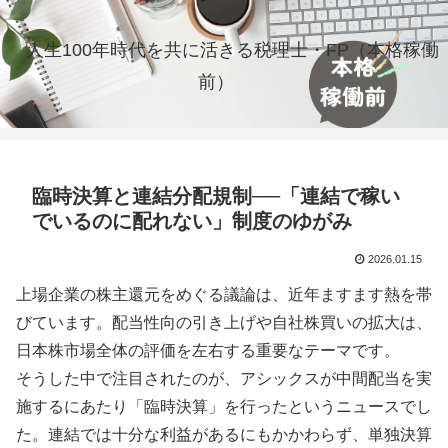
人生100年時代を共に活きる税理士・FP（本格稼働
前）
臨時決算と連結分配規制──「連結で稼い
でいるのに配れない」制度のゆがみ
2026.01.15
上場企業の株主還元をめぐる議論は、近年ますます熱を帯
びています。配当性向の引き上げや自社株買いの拡大は、
日本株市場全体の評価を左右する重要なテーマです。
そうした中で注目されたのが、アシックスが中間配当を実
施するにあたり「臨時決算」を行ったというニュースでし
た。連結では十分な利益があるにもかかわらず、単独決算