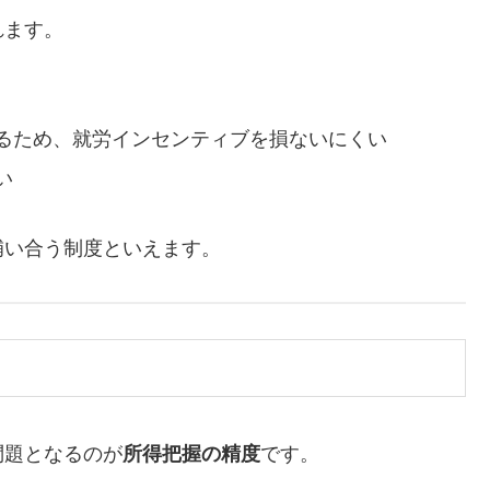
れます。
るため、就労インセンティブを損ないにくい
い
補い合う制度といえます。
問題となるのが
所得把握の精度
です。