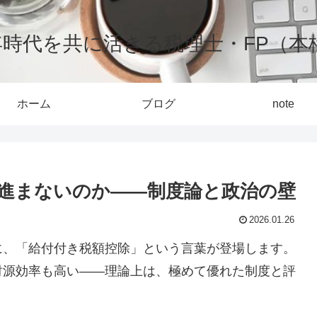
0年時代を共に活きる税理士・FP（本
ホーム
ブログ
note
進まないのか――制度論と政治の壁
2026.01.26
に、「給付付き税額控除」という言葉が登場します。
財源効率も高い――理論上は、極めて優れた制度と評