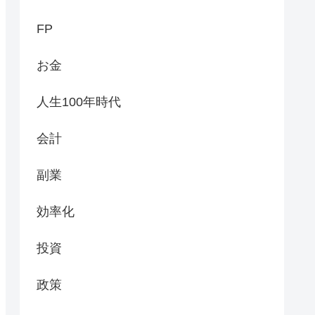
FP
お金
人生100年時代
会計
副業
効率化
投資
政策