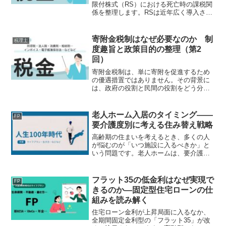
限付株式（RS）における死亡時の課税関
係を整理します。RSは近年広く導入され
ている報酬制度ですが、死亡時の課税関
係については判断が分かれやすく、実務
上の誤りも少なくありません。本稿で
寄附金税制はなぜ必要なのか 制
税理士
は、「どのような場合に...
度趣旨と政策目的の整理（第2
回）
寄附金税制は、単に寄附を促進するため
の優遇措置ではありません。その背景に
は、政府の役割と民間の役割をどう分担
するかという、より大きな制度設計の問
題があります。本記事では、寄附金税制
がなぜ必要とされてきたのか、その制度
老人ホーム入居のタイミング――
FP
趣旨と政策目的を整理しま...
要介護度別に考える住み替え戦略
高齢期の住まいを考えるとき、多くの人
が悩むのが「いつ施設に入るべきか」と
いう問題です。老人ホームは、要介護状
態になってから入るものというイメージ
を持つ人も少なくありません。しかし実
際には、自立している段階から入居でき
フラット35の低金利はなぜ実現で
FP
る住まいもあり、介護度に...
きるのか―固定型住宅ローンの仕
組みを読み解く
住宅ローン金利が上昇局面に入るなか、
全期間固定金利型の「フラット35」が改