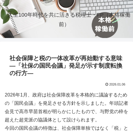
人生100年時代を共に活きる税理士・FP（本格稼働
前）
社会保障と税の一体改革が再始動する意味
―「社保の国民会議」発足が示す制度転換
の行方―
2026.01.06
2026年1月、政府は社会保障改革を本格的に議論するため
の「国民会議」を発足させる方針を示しました。年頭記者
会見で高市早苗首相が明らかにしたもので、与野党の枠を
超えた超党派の協議体として設けられます。
今回の国民会議の特徴は、社会保障単独ではなく「税」と