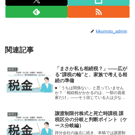
kikumoto_admin
関連記事
「まさか私も相続税？」——広が
税理士
る“課税の輪”と、家族で考える相
続の準備
■「うちは関係ない」と思っていません
か？「相続税がかかるのは、一部の資産
家だけ」——そう信じている人は少なく
ありません。しかし、地価の上昇や基礎
控除の引き下げによって、「相続税がか
かる家庭」は確実に増えています。たと
譲渡制限付株式と死亡時課税 課
税理士
えば、都内で両親と暮らす...
税区分の分岐と判断ポイント（ケ
ース分岐編）
持分会社の論点に続き、本稿では譲渡制