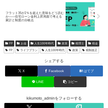
フラット35が2％を超えた意味をどう読む
か――住宅ローン金利上昇局面で考える
家計と制度の分岐点
FP
お金
人生100年時代
政策
税理士
税金
FP
ライフプラン
人生100年時代
政策
税制改正
シェアする
X
Facebook
はてブ
LINE
コピー
kikumoto_adminをフォローする