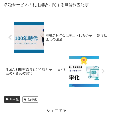
各種サービスの利用経験に関する世論調査記事
在職老齢年金は廃止されるのか ― 制度見
直しの議論
生成AI利用率33％をどう読むか ― 日本社
会のAI普及の実態
効率化
効率化
シェアする