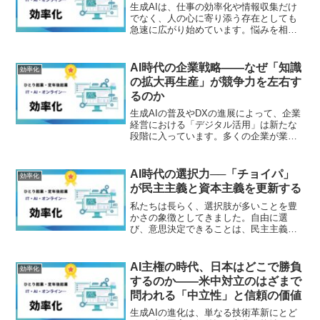
生成AIは、仕事の効率化や情報収集だけ
でなく、人の心に寄り添う存在としても
急速に広がり始めています。悩みを相談
したり、自分の考えを整理したり、誰に
も話せない気持ちを打ち明けたりする相
手としてAIを利用する人も増えていま
AI時代の企業戦略――なぜ「知識
効率化
す。一方で、「AIに頼...
の拡大再生産」が競争力を左右す
るのか
生成AIの普及やDXの進展によって、企業
経営における「デジタル活用」は新たな
段階に入っています。多くの企業が業務
効率化やコスト削減を目的にシステム導
入を進めてきましたが、その一方で「デ
ジタル化したはずなのに競争力が高まら
AI時代の選択力──「チョイパ」
効率化
ない」「現場の強みが...
が民主主義と資本主義を更新する
私たちは長らく、選択肢が多いことを豊
かさの象徴としてきました。自由に選
び、意思決定できることは、民主主義や
資本主義を支える根幹とされてきたから
です。しかし現在、その前提が揺らぎ始
めています。情報は爆発的に増え、人間
AI主権の時代、日本はどこで勝負
効率化
が処理できる限界を超えつつ...
するのか――米中対立のはざまで
問われる「中立性」と信頼の価値
生成AIの進化は、単なる技術革新にとど