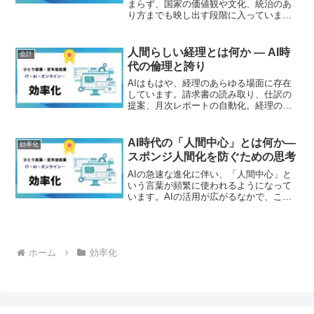
まらず、国家の価値観や文化、統治のあ
り方までも映し出す段階に入っていま
す。世界では米国と中国が人工知能
（AI）開発を主導し、巨大資本と研究力
を背景に「AI大国」として存在感を強め
人間らしい経理とは何か ― AI時
会計
ています。一方で、こうし...
代の倫理と誇り
AIはもはや、経理のあらゆる場面に存在
しています。請求書の読み取り、仕訳の
提案、月次レポートの自動化。経理の現
場は、数年前には想像できなかったスピ
ードと精度を手にしました。しかし、だ
からこそ問われ始めています。「AIにで
AI時代の「人間中心」とは何か―
効率化
きない経理の価値とは...
スポンジ人間化を防ぐための思考
AIの急速な進化に伴い、「人間中心」と
いう言葉が頻繁に使われるようになって
います。AIの活用が広がるなかで、この
概念は重要な指針として掲げられていま
すが、その中身が十分に議論されている
とは言い難い状況です。本稿では、AIと
人間の関係をめぐる...
ホーム
効率化