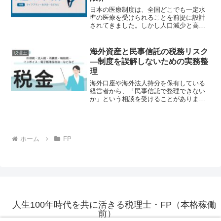
日本の医療制度は、全国どこでも一定水
準の医療を受けられることを前提に設計
されてきました。しかし人口減少と高齢
化が進むなかで、その前提は大きく揺ら
いでいます。特に過疎地域では、医療機
関の維持そのものが困難になりつつあり
海外資産と民事信託の税務リスク
税理士
ます。本稿では、地域医療...
―制度を誤解しないための実務整
理
海外口座や海外法人持分を保有している
経営者から、「民事信託で整理できない
か」という相談を受けることがありま
す。民事信託は資産管理や承継設計の有
効な手段ですが、海外資産が絡む場合、
税務リスクが複層的に生じます。本稿で
は、海外資産を信託財産とす...
ホーム
FP
人生100年時代を共に活きる税理士・FP（本格稼働
前）