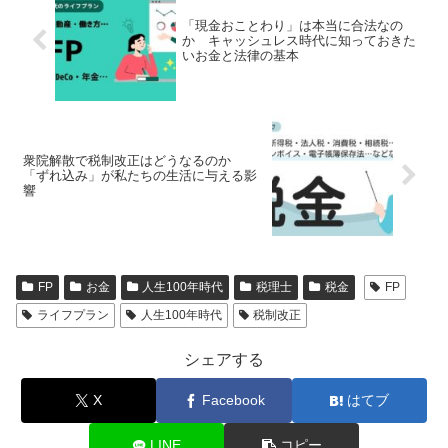
「現金おことわり」は本当に合法なの
か キャッシュレス時代に知っておきた
いお金と法律の基本
衆院解散で税制改正はどうなるのか
「ずれ込み」が私たちの生活に与える影
響
FP
お金
人生100年時代
税理士
税金
FP
ライフプラン
人生100年時代
税制改正
シェアする
X
Facebook
はてブ
LINE
コピー