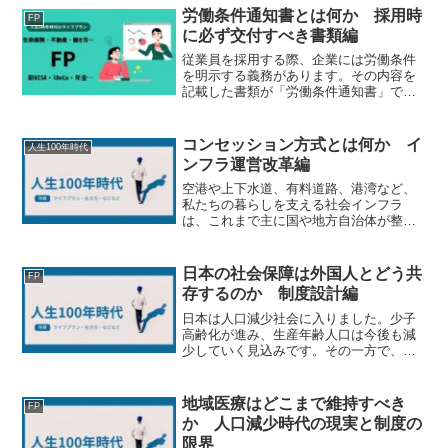
れました。相続時精算課税制度も大幅に
労働条件通知書とは何か 採用時
FP
使いやすくなりまし...
に必ず交付すべき書類編
従業員を採用する際、企業には労働条件
を明示する義務があります。その内容を
記載した書類が「労働条件通知書」で
す。労働条件通知書は、賃金や労働時間
などの重要な労働条件を労使双方で確認
するための書類であり、後の労務トラブ
コンセッション方式とは何か イ
人生100年時代
ルを防止する役割も果たしま...
ンフラ運営改革編
空港や上下水道、有料道路、港湾など、
私たちの暮らしを支える社会インフラ
は、これまで主に国や地方自治体が整備
し、運営してきました。しかし、人口減
少や財政制約、施設の老朽化が進む中
で、従来の仕組みだけでは持続的な運営
日本の社会保障は外国人とどう共
FP
が難しくなっています。こうし...
存するのか 制度設計編
日本は人口減少社会に入りました。少子
高齢化が進み、生産年齢人口は今後も減
少していく見込みです。その一方で、医
療、介護、年金などの社会保障制度を維
持する必要があります。こうした状況の
中で、外国人労働者や留学生、永住者な
地域医療はどこまで維持すべき
FP
ど、日本で生活する外国人...
か 人口減少時代の現実と制度の
限界