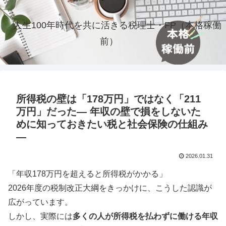
人生100年時代を共に活きる税理士・FP（本格稼働
前）
所得税の壁は「178万円」ではなく「211
万円」だった― 年収の壁で損をしないた
めに知っておきたい税と社会保険の仕組み
―
2026.01.31
「年収178万円を超えると所得税がかかる」
2026年度の税制改正大綱をきっかけに、こうした認識が
広がっています。
しかし、実際には
多くの人が所得税を払わずに働ける年収