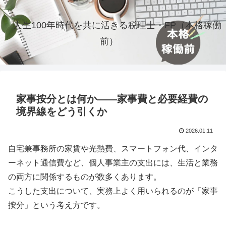
人生100年時代を共に活きる税理士・FP（本格稼働
前）
家事按分とは何か――家事費と必要経費の
境界線をどう引くか
2026.01.11
自宅兼事務所の家賃や光熱費、スマートフォン代、インタ
ーネット通信費など、個人事業主の支出には、生活と業務
の両方に関係するものが数多くあります。
こうした支出について、実務上よく用いられるのが「家事
按分」という考え方です。