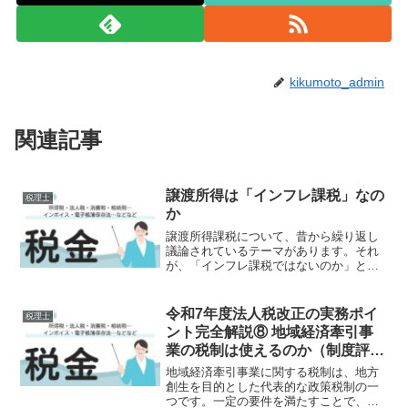
kikumoto_admin
関連記事
譲渡所得は「インフレ課税」なの
税理士
か
譲渡所得課税について、昔から繰り返し
議論されているテーマがあります。それ
が、「インフレ課税ではないのか」とい
う問題です。たとえば、30年前に購入し
た土地長年保有していた株式円安で値上
がりした海外資産などを売却した場合、
令和7年度法人税改正の実務ポイ
税理士
大きな譲渡益が発生する...
ント完全解説⑧ 地域経済牽引事
業の税制は使えるのか（制度評価
編）
地域経済牽引事業に関する税制は、地方
創生を目的とした代表的な政策税制の一
つです。一定の要件を満たすことで、特