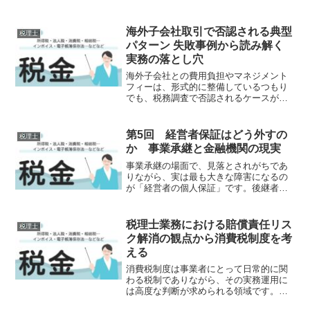
別償却や税額控除といった優遇措置を受
けることができます。しかし令和7年度改
正では、この制度の要件が大きく見直さ
海外子会社取引で否認される典型
税理士
れ、実務での使い勝手に...
パターン 失敗事例から読み解く
実務の落とし穴
海外子会社との費用負担やマネジメント
フィーは、形式的に整備しているつもり
でも、税務調査で否認されるケースが少
なくありません。その多くは、制度の理
解不足というよりも、「実態と説明のズ
レ」に起因しています。本記事では、実
第5回 経営者保証はどう外すの
税理士
務で見られる典型的な否認...
か 事業承継と金融機関の現実
事業承継の場面で、見落とされがちであ
りながら、実は最も大きな障害になるの
が「経営者の個人保証」です。後継者に
経営を引き継がせたいと考えていても、
多額の借入に個人保証が付いたままで
は、後継者が引き継ぐ決断をためらうケ
税理士業務における賠償責任リス
税理士
ースは少なくありません。本...
ク解消の観点から消費税制度を考
える
消費税制度は事業者にとって日常的に関
わる税制でありながら、その実務運用に
は高度な判断が求められる領域です。と
りわけ税理士業務においては、制度の複