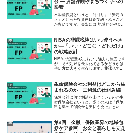
会 ― 店舗存続やまちづくりへの
影響
不動産投資というと「利回り」「安定収
入」といった投資家目線で語られること
が多いですが、実際には 地域社会やまち
づくりにも大きな影響 を与えています。
底地（そこち）ビジネスやクラウド型投
資、海外REITの普及により、不動産は
NISAの非課税枠はいつ使うべき
FP
「資産運用商品」で...
か―「いつ・どこに・どれだけ」
の戦略設計
NISAは資産形成において強力な制度です
が、その効果を最大化できるかどうかは
使い方に大きく依存します。非課税であ
ることに注目が集まりやすい一方で、
「いつ・どこに・どれだけ投資するか」
という設計が不十分なまま運用されてい
生命保険会社の利益はどこから生
FP
るケースも少なくありま...
まれるのか 三利源の仕組み編
保険会社は何で利益を上げているのか生
命保険会社というと、多くの人は「保険
料を集めて保険金を支払う会社」という
イメージを持っているでしょう。しか
し、それだけでは会社は成り立ちませ
ん。保険金の支払いが予定より少なかっ
第4回 金融・保険業界の地域包
FP
たり、資産運用が好調だったり...
括ケア参画 お金と暮らしを支え