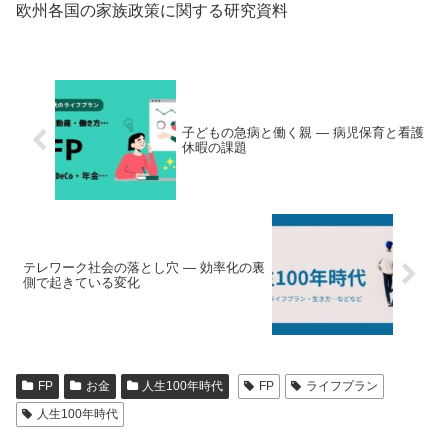
欧州各国の家族政策に関する研究資料
子どもの急病と働く親 ― 病児保育と看護
休暇の課題
テレワーク社会の落とし穴 ― 効率化の裏
側で起きている変化
FP
お金
人生100年時代
FP
ライフプラン
人生100年時代