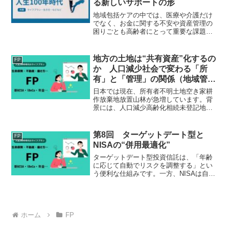
る新しいサポートの形
地域包括ケアの中では、医療や介護だけ
でなく、お金に関する不安や資産管理の
困りごとも高齢者にとって重要な課題で
す。認知症による判断力低下、生活費の
管理、詐欺被害の防止、老後の資産形
成、相続や保険の手続きなど、高齢期の
地方の土地は“共有資産”化するの
FP
生活は金融領域とも深くつな...
か 人口減少社会で変わる「所
有」と「管理」の関係（地域管理
編）
日本では現在、所有者不明土地空き家耕
作放棄地放置山林が急増しています。背
景には、人口減少高齢化相続未登記地方
経済縮小非農家化・非地元化がありま
す。かつて土地は、「持てば価値が上が
る資産」でした。しかし人口減少社会で
第8回 ターゲットデート型と
FP
は、「維持できない土地」が...
NISAの“併用最適化”
ターゲットデート型投資信託は、「年齢
に応じて自動でリスクを調整する」とい
う便利な仕組みです。一方、NISAは自由
度が高く、資産形成の「攻め」の部分を
担います。近年では、これらを組み合わ
せた「ターゲットデート型×NISA運用」
を採用する人も増...
ホーム
FP