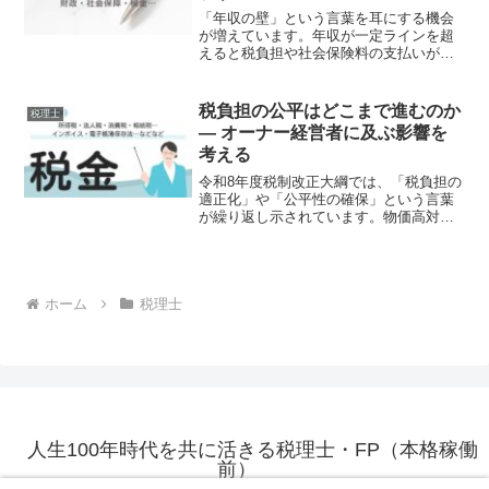
「年収の壁」という言葉を耳にする機会
が増えています。年収が一定ラインを超
えると税負担や社会保険料の支払いが始
まり、手取り収入が一時的に減る「働き
控え」の要因とされるテーマです。一方
で、生活者からの注目度が高いにもかか
税負担の公平はどこまで進むのか
税理士
わらず、内容を正確に理解...
― オーナー経営者に及ぶ影響を
考える
令和8年度税制改正大綱では、「税負担の
適正化」や「公平性の確保」という言葉
が繰り返し示されています。物価高対策
や成長促進策と並び、再分配機能の強化
が政策の重要な柱とされています。しか
し、税負担の公平という概念は抽象的で
す。実務の現場では、誰...
ホーム
税理士
人生100年時代を共に活きる税理士・FP（本格稼働
前）