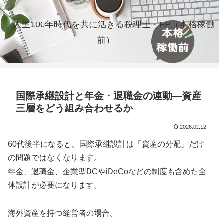
人生100年時代を共に活きる税理士・FP（本格稼働
前）
国際承継設計と年金・退職金の連動―資産
三層をどう組み合わせるか
2026.02.12
60代後半になると、国際承継設計は「資産の分配」だけ
の問題ではなくなります。
年金、退職金、企業型DCやiDeCoなどの制度も含めた全
体設計が必要になります。
海外資産を持つ経営者の場合、