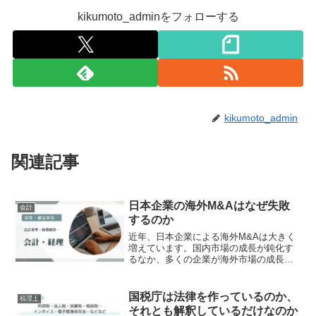
kikumoto_adminをフォローする
kikumoto_admin
関連記事
日本企業の海外M&Aはなぜ失敗
会計
するのか
近年、日本企業による海外M&Aは大きく
増えています。国内市場の成長が鈍化す
るなか、多くの企業が海外市場の成長を
取り込むために積極的な買収戦略を進め
てきました。しかし、その一方で大型買
収の後に巨額の減損損失が発生する事例
国税庁は法律を作っているのか、
税理士
も少なくありません。海...
それとも解釈しているだけなのか