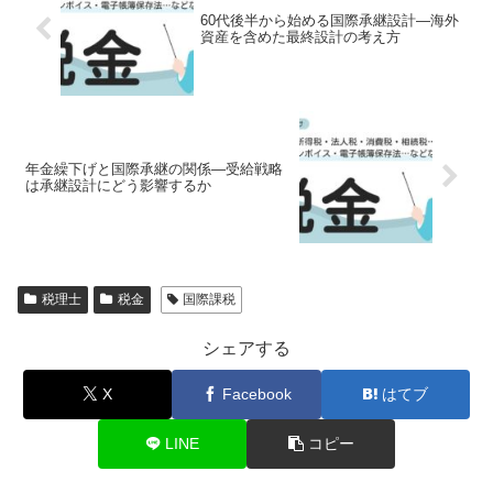
60代後半から始める国際承継設計―海外
資産を含めた最終設計の考え方
年金繰下げと国際承継の関係―受給戦略
は承継設計にどう影響するか
税理士
税金
国際課税
シェアする
X
Facebook
はてブ
LINE
コピー