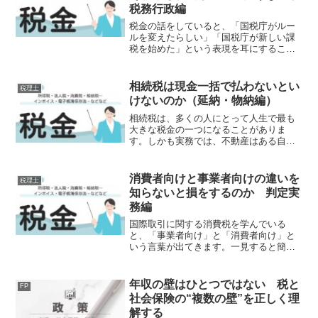
税務行政編
税金の話をしていると、「国税庁がルー
ルを変えたらしい」「国税庁が新しい課
税を始めた」という表現を耳にすること
があります。最近では信託型ストックオ
プションの課税問題や暗号資産課税など
を巡り、「国税庁が法律を変えたのでは
相続税は現金一括で払わないとい
税理士
ないか」という議論も見ら...
けないのか（延納・物納編）
相続税は、多くの人にとって人生で最も
大きな税金の一つになることがありま
す。しかも実務では、不動産はある自社
株はあるでも現金が少ないというケース
も少なくありません。特に、地方地主賃
貸不動産オーナー中小企業経営者などで
消費者向けと事業者向けの違いを
税理士
は、「財産はあるのに税金が...
知らないと損をするのか 判定実
務編
国際取引に関する消費税を学んでいる
と、「事業者向け」と「消費者向け」と
いう言葉が出てきます。一見すると簡単
そうに見えます。企業向けなら事業者向
け。個人向けなら消費者向け。しかし実
務では、それほど単純ではありません。
年収の壁はひとつではない 税と
FP
実は、この区分によって消費...
社会保険の“複数の壁”を正しく理
解する