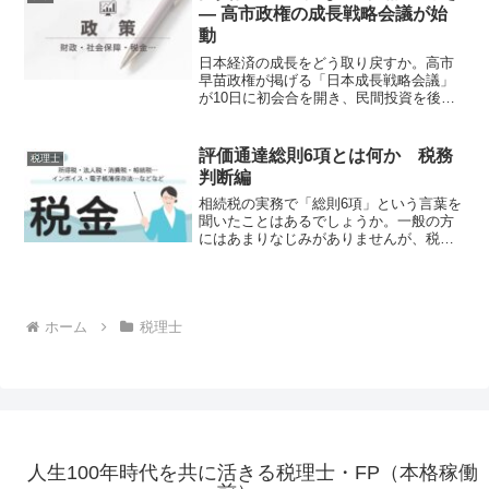
採用できない。社員が定着...
― 高市政権の成長戦略会議が始
動
日本経済の成長をどう取り戻すか。高市
早苗政権が掲げる「日本成長戦略会議」
が10日に初会合を開き、民間投資を後押
しするための新たな税制創設を軸とした
経済政策の方向性を示しました。設備投
資を促進する税制、いわゆる「即時償
評価通達総則6項とは何か 税務
税理士
却」や「税額控除」の導入...
判断編
相続税の実務で「総則6項」という言葉を
聞いたことはあるでしょうか。一般の方
にはあまりなじみがありませんが、税理
士や資産家の間では非常に重要な規定と
して知られています。特に近年では、相
続直前の不動産購入による節税をめぐる
最高裁判決をきっかけに...
ホーム
税理士
人生100年時代を共に活きる税理士・FP（本格稼働