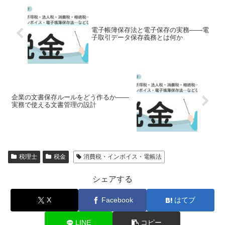
電子帳簿保存法と電子保存の実務――電
子取引データ保存義務とは何か
企業の文書保存ルールをどう作るか――
実務で使える文書管理の設計
税理士
税金
消費税・インボイス・電帳法
シェアする
X
Facebook
はてブ
LINE
コピー