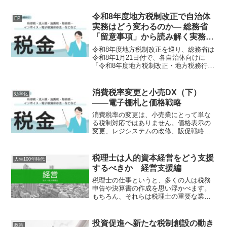
りません。しかし実際の相続実務では、
戸籍収集財産調査不動産評価遺産分割協
令和8年度地方税制改正で自治体
FP
議銀行手続税理士相談...
実務はどう変わるのか― 総務省
「留意事項」から読み解く実務へ
の影響 ―
令和8年度地方税制改正を巡り、総務省は
令和8年1月21日付で、各自治体向けに
「令和8年度地方税制改正・地方税務行政
の運営に当たっての留意事項等につい
て」という事務連絡を公表しました。税
制改正大綱の内容自体はすでに知られて
消費税率変更と小売DX（下）
効率化
いましたが、今回の事...
――電子棚札と価格戦略
消費税率の変更は、小売業にとって単な
る税制対応ではありません。価格表示の
変更、レジシステムの改修、販促戦略の
見直しなど、店舗運営のさまざまな領域
に影響を及ぼします。とくに近年、小売
業のデジタル化が進む中で、税率変更は
税理士は人的資本経営をどう支援
人生100年時代
店舗DXを加速させる契機...
するべきか 経営支援編
税理士の仕事というと、多くの人は税務
申告や決算書の作成を思い浮かべます。
もちろん、それらは税理士の重要な業務
です。しかし人口減少が進む日本では、
企業経営者の悩みが大きく変化していま
す。売上が伸びない。後継者がいない。
投資促進へ新たな税制創設の動き
政策