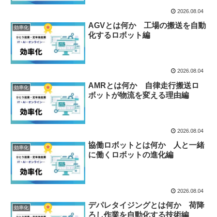
2026.08.04
AGVとは何か 工場の搬送を自動
効率化
化するロボット編
2026.08.04
AMRとは何か 自律走行搬送ロ
効率化
ボットが物流を変える理由編
2026.08.04
協働ロボットとは何か 人と一緒
効率化
に働くロボットの進化編
2026.08.04
デパレタイジングとは何か 荷降
効率化
ろし作業を自動化する技術編