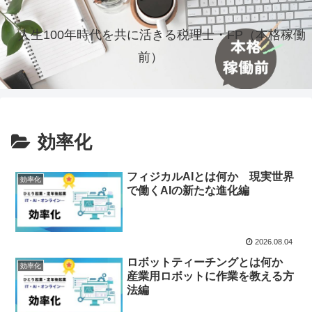
人生100年時代を共に活きる税理士・FP（本格稼働
前）
効率化
フィジカルAIとは何か 現実世界
効率化
で働くAIの新たな進化編
2026.08.04
ロボットティーチングとは何か
効率化
産業用ロボットに作業を教える方
法編