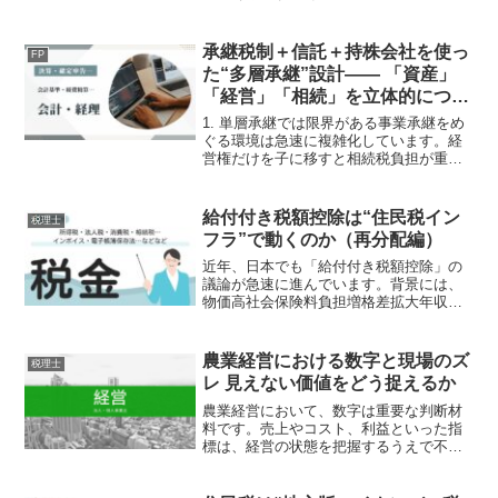
利益を調整すること自体は、実務上広く
行われています。しかし、その調整がど
こまで許されるのかという問題は、極め
承継税制＋信託＋持株会社を使っ
FP
て重要です。合法的な会計...
た“多層承継”設計―― 「資産」
「経営」「相続」を立体的につな
ぐ次世代モデル
1. 単層承継では限界がある事業承継をめ
ぐる環境は急速に複雑化しています。経
営権だけを子に移すと相続税負担が重く
なる株式を贈与しても創業者が認知症に
なると議決権が凍結複数事業を展開する
企業では資本構造が分散しやすいこうし
給付付き税額控除は“住民税イン
税理士
た問題に対し、いま実...
フラ”で動くのか（再分配編）
近年、日本でも「給付付き税額控除」の
議論が急速に進んでいます。背景には、
物価高社会保険料負担増格差拡大年収の
壁少子化などがあります。従来の日本で
は、現金給付減税非課税措置を個別に行
う傾向がありました。しかし現在は、
農業経営における数字と現場のズ
税理士
「税と給付を一体化できない...
レ 見えない価値をどう捉えるか
農業経営において、数字は重要な判断材
料です。売上やコスト、利益といった指
標は、経営の状態を把握するうえで不可
欠なものです。しかし、農業の現場で
は、数字だけでは実態を捉えきれない場