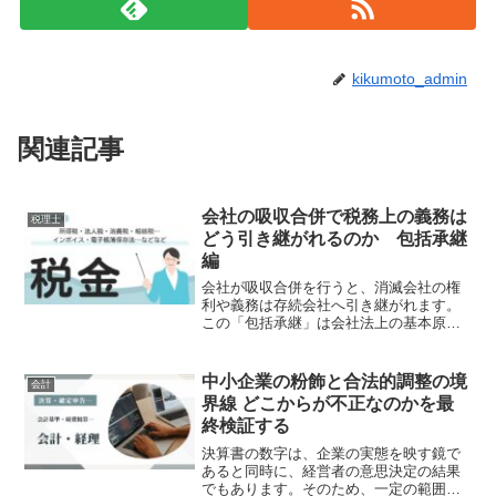
kikumoto_admin
関連記事
会社の吸収合併で税務上の義務は
税理士
どう引き継がれるのか 包括承継
編
会社が吸収合併を行うと、消滅会社の権
利や義務は存続会社へ引き継がれます。
この「包括承継」は会社法上の基本原則
ですが、引き継がれるのは契約や資産だ
けではありません。税務上の権利や義務
も原則として承継されます。今回の公表
中小企業の粉飾と合法的調整の境
会計
裁決でも、債務免除を受け...
界線 どこからが不正なのかを最
終検証する
決算書の数字は、企業の実態を映す鏡で
あると同時に、経営者の意思決定の結果
でもあります。そのため、一定の範囲で