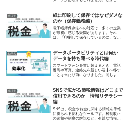
際には、調査の対象となる事業者は無作
為に選ばれているわけではありません。
税務署では膨大な申告データや取引情報
紙に印刷して保存ではなぜダメな
税理士
を分析し、「どの事業者を優...
のか（保存義務編）
電子帳簿保存法への対応で、多くの企業
が最初に感じる疑問があります。それ
は、「印刷して保存しているのに、なぜ
ダメなのか」という点です。特に日本企
業では長年、紙で保存するファイルに綴
じるハンコを押すキャビネットで管理す
データポータビリティとは何か
効率化
るという文化が続いてきまし...
データを持ち運べる時代編
スマートフォンを買い替えるとき、電話
番号や写真、連絡先を新しい端末へ移す
ことは当たり前になりました。同じよう
に、インターネットサービスでも、自分
のデータを別のサービスへ自由に移せる
仕組みが重要視されるようになっていま
SNSで広がる節税情報はどこまで
税理士
す。この考え方を「データ...
信用できるのか 情報リテラシー
編
SNSは、税金やお金に関する情報を手軽
に得られる便利なツールです。税制改正
の速報や制度の解説など、有益な情報を
発信している専門家も数多くいます。一
方で、「誰でも税金が戻る」「この方法