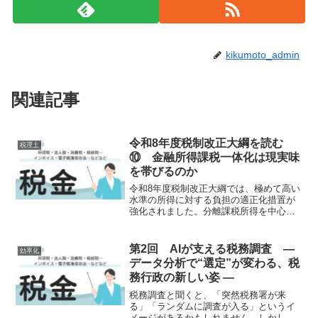
kikumoto_admin
関連記事
令和8年度税制改正大綱を読む
税理士
⑩ 金融所得課税一体化は現実味
を帯びるのか
令和8年度税制改正大綱では、極めて高い
水準の所得に対する負担の適正化措置が
強化されました。分離課税所得を中心と
する高所得層の実効税率を引き上げる方
向性は明確です。しかし、これは金融所
得課税の「一体化」そのものではありま
第2回 AIが支える税務調査 ―
効率化
せん。それでは、金融所...
データ分析で“選定”が変わる、税
務行政の新しい姿 ―
税務調査と聞くと、「突然税務署が来
る」「ランダムに調査が入る」というイ
メージがあるかもしれません。しかし実