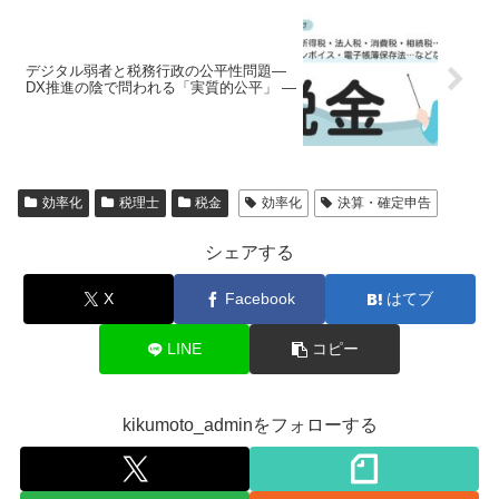
デジタル弱者と税務行政の公平性問題―
DX推進の陰で問われる「実質的公平」 ―
効率化
税理士
税金
効率化
決算・確定申告
シェアする
X
Facebook
はてブ
LINE
コピー
kikumoto_adminをフォローする