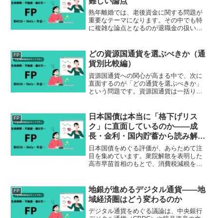
難しい論点
熟年離婚では、老後資金に関する問題が
重要なテーマになります。その中でも特
に複雑な論点となるのが退職金の扱いで
す。退職金は多くの場合、長年の勤務の
結果として支給されるものであり、老後
生活を支える重要な資金です。しかし、
どの資源国通貨を選ぶべきか（通
FP
離婚時には「夫婦が婚姻中...
貨別比較編）
資源国通貨への関心が高まる中で、次に
直面するのが「どの通貨を選ぶべきか」
という問題です。資源国通貨は一括りに
語られがちですが、実際には経済構造・
金利・リスク特性が大きく異なります。
特に現在は「中国経済圏」と「米国経済
日本国債は本当に「格下げリス
FP
圏」という分断が通貨の方...
ク」に直面しているのか――成
長・金利・国内貯蓄から読み解く
格付け会社の視点
日本国債をめぐる評価が、あらためて注
目を集めています。衆院解散を表明した
高市早苗首相のもとで、消費税減税を含
む積極財政論が与野党で広がり、長期金
利は一時2％台半ばまで上昇しました。こ
うした環境のなか、日本経済新聞は米国
地銀が進めるデジタル通貨――地
FP
の主要格付け会社に、日...
域経済圏はどう変わるのか
デジタル通貨をめぐる議論は、中央銀行