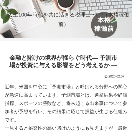
人生100年時代を共に活きる税理士・FP（本格稼働
前）
金融と賭けの境界が揺らぐ時代― 予測市
場が投資に与える影響をどう考えるか ―
2026.02.07
近年、米国を中心に「予測市場」と呼ばれる分野への関心
が急速に高まっています。予測市場とは、選挙結果や経済
指標、スポーツの勝敗など、将来起こる出来事について参
加者が予想を行い、その結果に応じて損益が生じる仕組み
です。
一見すると娯楽性の高い賭けのようにも見えますが、最近