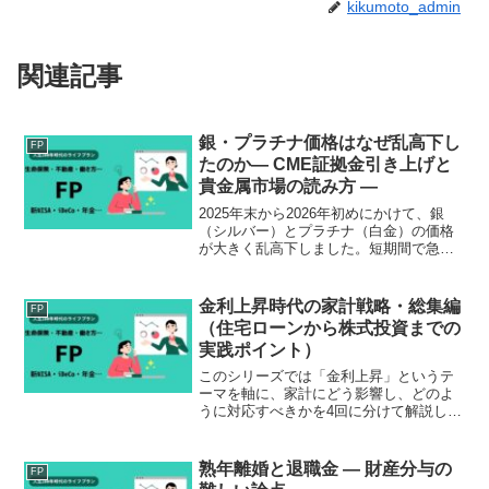
kikumoto_admin
関連記事
銀・プラチナ価格はなぜ乱高下し
FP
たのか― CME証拠金引き上げと
貴金属市場の読み方 ―
2025年末から2026年初めにかけて、銀
（シルバー）とプラチナ（白金）の価格
が大きく乱高下しました。短期間で急騰
と急落を繰り返す値動きは、株式や為替
とは異なる貴金属市場の特徴を改めて浮
き彫りにしています。本稿では、値動き
金利上昇時代の家計戦略・総集編
FP
の背景にある先物市...
（住宅ローンから株式投資までの
実践ポイント）
このシリーズでは「金利上昇」というテ
ーマを軸に、家計にどう影響し、どのよ
うに対応すべきかを4回に分けて解説して
きました。第1回：住宅ローン第2回：預
金と国債第3回：社債とREIT第4回：株式
とインフレ対策本記事では、それらを総
熟年離婚と退職金 ― 財産分与の
FP
合的にまとめ、...