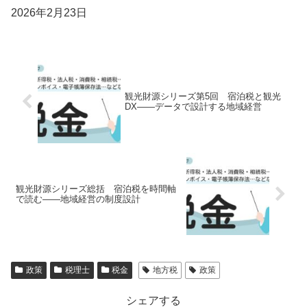
2026年2月23日
観光財源シリーズ第5回 宿泊税と観光
DX――データで設計する地域経営
観光財源シリーズ総括 宿泊税を時間軸
で読む――地域経営の制度設計
政策
税理士
税金
地方税
政策
シェアする