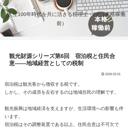
人生100年時代を共に活きる税理士・FP（本格稼働
前）
観光財源シリーズ第6回 宿泊税と住民合
意――地域経営としての税制
2026.03.01
宿泊税は観光客から徴収する税です。
しかし、その成否を左右するのは地域住民の理解です。
観光振興は地域経済を支えますが、生活環境への影響も伴
います。
宿泊税はその調整装置である以上、住民合意は不可欠で