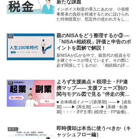
新たな課題
インボイス制度の導入にあわせ、小規模
事業者の負担を軽減するために設けられ
た特例措置が、想定外の使われ方をして
いる可能性が指摘されています。本来は
零細事業者・フリーランスなどを支援す
るための制度ですが、グローバル企業傘
親のNISAをどう整理するか③ ―
FP
下の法人など規模の大きい...
「NISA×相続税」評価と申告のポ
イントを図解で解説！
新NISAが広がる中で、親世代の投資を引
き継ぐケースが増えています。その際に
必ず関係してくるのが、「相続税の評
価」です。「NISAは非課税なんだから、
相続税もかからないんでしょ？」――そ
う思っている方は要注意です。NISAの非
よろず支援拠点 × 税理士・FP連
FP
課税は“運用益...
携マップ―― 支援フェーズ別の
関与モデル図で見る “伴走の実
務”
■ 全体構成イメージ[創業期] ───▶ [成長
期] ───▶ [再生期] ───▶ [承継・転換
期] ↑ ↑ ↑ ↑ (FP主導) (税理士・FP協働)
(税理士主導) (連携型支援)それぞれのフェ
ーズで、よろず支援拠点のコーディネー
ター...
即時償却は本当に使うべきか（キ
税理士
ャッシュフロー編）