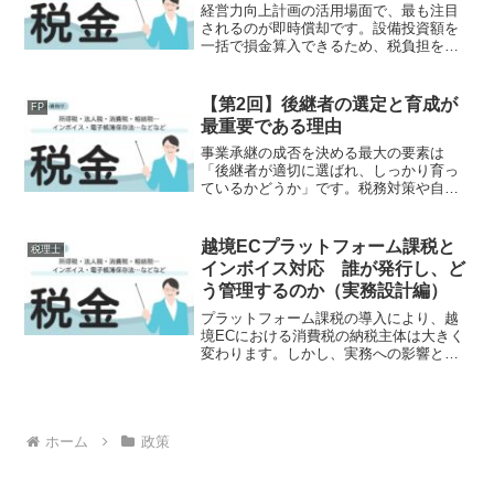
経営力向上計画の活用場面で、最も注目
されるのが即時償却です。設備投資額を
一括で損金算入できるため、税負担を大
きく軽減できる制度として広く認識され
ています。しかし実務においては、「即
時償却＝有利」と単純に判断することは
【第2回】後継者の選定と育成が
FP
できません。本稿では、キ...
最重要である理由
事業承継の成否を決める最大の要素は
「後継者が適切に選ばれ、しっかり育っ
ているかどうか」です。税務対策や自社
株の評価額は、あくまで数値であり、専
門家のサポートを受けながら調整するこ
とができます。一方、後継者育成は時間
越境ECプラットフォーム課税と
税理士
をかけて積み重ねるしかなく...
インボイス対応 誰が発行し、ど
う管理するのか（実務設計編）
プラットフォーム課税の導入により、越
境ECにおける消費税の納税主体は大きく
変わります。しかし、実務への影響とし
てより直接的に現れるのは「インボイス
対応」です。これまで国外事業者が関与
していた取引において、誰がインボイス
を発行するのか、どのよ...
ホーム
政策