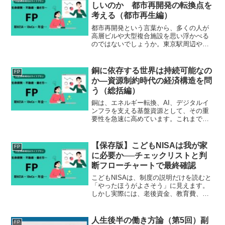
けたことがない」と答え...
しいのか 都市再開発の転換点を
考える（都市再生編）
都市再開発という言葉から、多くの人が
高層ビルや大型複合施設を思い浮かべる
のではないでしょうか。東京駅周辺や虎
ノ門、渋谷などでは超高層ビルの建設が
続き、日本の都市は大きく姿を変えてき
ました。こうした再開発は都市機能の向
銅に依存する世界は持続可能なの
FP
上や経済活性化に大きく貢...
か―資源制約時代の経済構造を問
う（総括編）
銅は、エネルギー転換、AI、デジタルイ
ンフラを支える基盤資源として、その重
要性を急速に高めています。これまでの
シリーズで見てきたとおり、需要は構造
的に拡大し、供給は制約を受けていま
す。この状況は単なる資源価格の問題で
【保存版】こどもNISAは我が家
FP
はありません。銅に依存す...
に必要か──チェックリストと判
断フローチャートで最終確認
こどもNISAは、制度の説明だけを読むと
「やったほうがよさそう」に見えます。
しかし実際には、老後資金、教育費、相
続・贈与、リスク許容度など、家庭ごと
の条件が大きく影響します。本記事で
は、これまでの連載内容を踏まえ、チェ
人生後半の働き方論（第5回）副
FP