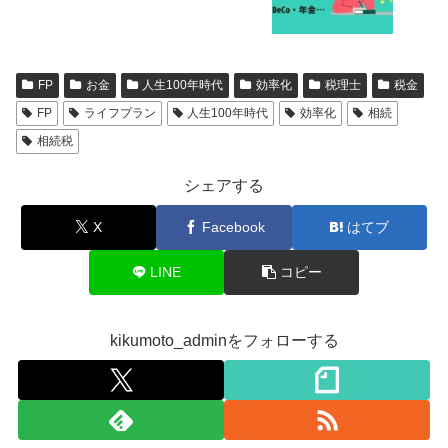
FP
お金
人生100年時代
効率化
税理士
税金
FP
ライフプラン
人生100年時代
効率化
相続
相続税
シェアする
X
Facebook
はてブ
LINE
コピー
kikumoto_adminをフォローする