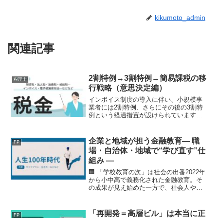
kikumoto_admin
関連記事
2割特例→3割特例→簡易課税の移
税理士
行戦略（意思決定編）
インボイス制度の導入に伴い、小規模事
業者には2割特例、さらにその後の3割特
例という経過措置が設けられています。
しかし、これらはいずれも期限付きの制
度であり、最終的には本則課税または簡
易課税への移行が不可避となります。本
企業と地域が担う金融教育― 職
FP
稿では、この移行プロセ...
場・自治体・地域で“学び直す”仕
組み ―
🏢 「学校教育の次」は社会の出番2022年
から小中高で義務化された金融教育。そ
の成果が見え始めた一方で、社会人やシ
ニア層には「学び直し（リスキリン
グ）」の波が広がっています。日本経済
新聞のアンケートでも、「金融教育を受
「再開発＝高層ビル」は本当に正
FP