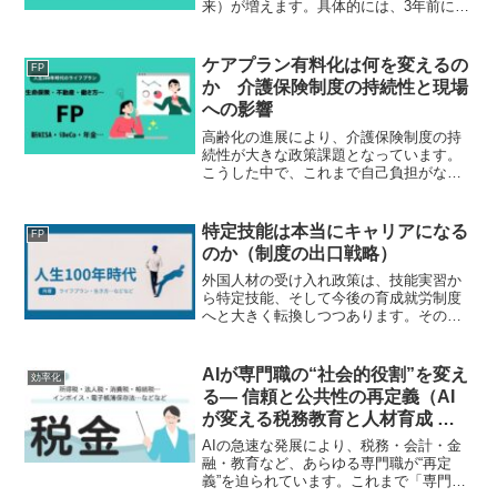
来）が増えます。具体的には、3年前に自
己負担が1割から2割に引き上げられた人
に対して、これまで導入されていた「配
慮措置（負担増を月3千円までに抑える仕
ケアプラン有料化は何を変えるの
FP
組み）」がな...
か 介護保険制度の持続性と現場
への影響
高齢化の進展により、介護保険制度の持
続性が大きな政策課題となっています。
こうした中で、これまで自己負担がなか
ったケアプランの作成費用について、一
部利用者に1割負担を求める制度改正が議
論されています。この見直しは単なる負
特定技能は本当にキャリアになる
FP
担増ではなく、制度の構...
のか（制度の出口戦略）
外国人材の受け入れ政策は、技能実習か
ら特定技能、そして今後の育成就労制度
へと大きく転換しつつあります。その中
核に位置するのが「特定技能」という在
留資格です。特定技能は、人手不足分野
における即戦力としての活用を目的とし
AIが専門職の“社会的役割”を変え
効率化
た制度ですが、個人にとっ...
る― 信頼と公共性の再定義（AI
が変える税務教育と人材育成 第
17回）
AIの急速な発展により、税務・会計・金
融・教育など、あらゆる専門職が“再定
義”を迫られています。これまで「専門職