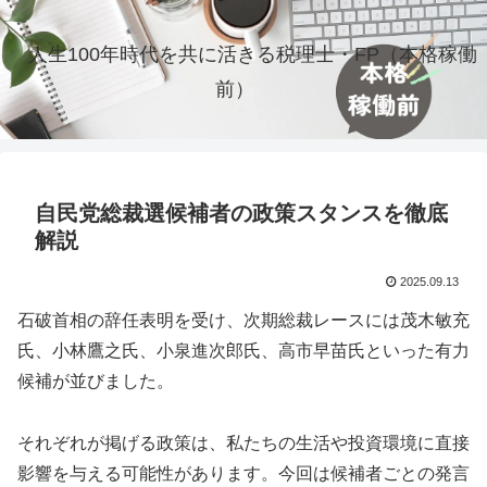
人生100年時代を共に活きる税理士・FP（本格稼働
前）
自民党総裁選候補者の政策スタンスを徹底
解説
2025.09.13
石破首相の辞任表明を受け、次期総裁レースには茂木敏充
氏、小林鷹之氏、小泉進次郎氏、高市早苗氏といった有力
候補が並びました。
それぞれが掲げる政策は、私たちの生活や投資環境に直接
影響を与える可能性があります。今回は候補者ごとの発言