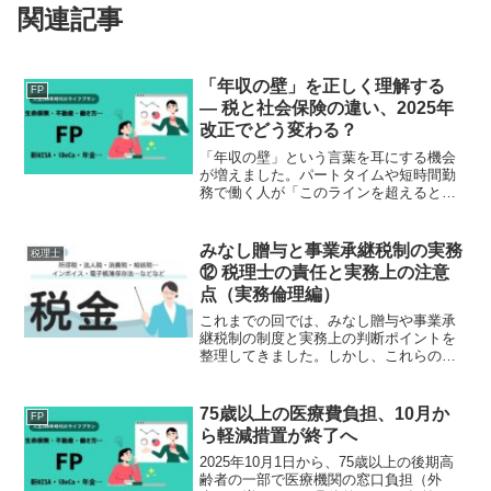
関連記事
「年収の壁」を正しく理解する
FP
― 税と社会保険の違い、2025年
改正でどう変わる？
「年収の壁」という言葉を耳にする機会
が増えました。パートタイムや短時間勤
務で働く人が「このラインを超えると手
取りが減る」と言われ、働く時間を調整
する――いわゆる“働き控え”を生む原因と
してもよく取り上げられます。しかし実
みなし贈与と事業承継税制の実務
税理士
際のところ、この「壁...
⑫ 税理士の責任と実務上の注意
点（実務倫理編）
これまでの回では、みなし贈与や事業承
継税制の制度と実務上の判断ポイントを
整理してきました。しかし、これらの制
度は単なる知識ではなく、「どのように
関与するか」という実務姿勢と不可分の
関係にあります。特に税理士は、制度の
75歳以上の医療費負担、10月か
FP
適用を助言・実行する立場...
ら軽減措置が終了へ
2025年10月1日から、75歳以上の後期高
齢者の一部で医療機関の窓口負担（外