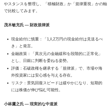
やスタンスを整理し、「積極財政」か「規律重視」かの軸
で比較してみます。
茂木敏充氏 ― 財政規律派
現金給付に慎重：「1人2万円の現金給付は見送るべ
き」と発言。
金融政策：「異次元の金融緩和を段階的に正常化」
とし、日銀に判断を委ねる姿勢。
評価：石破政権を継承する「規律派」で、市場や海
外投資家には安心感を与える存在。
リスク：景気回復スピードは緩やかになり、短期的
には株価が伸び悩む可能性。
小林鷹之氏 ― 現実的な中道派