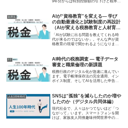
9年分からは特別控除額の引下げと税率引
上げにより対象者が数千人規模へ拡大す
ると見込まれています。制度創設当初は
象徴的な位置付けとの見方もありました
AIが“資格教育”を変える― 学び
効率化
が、改正により実効性...
の自動最適化と試験制度の再設計
（AIが変える税務教育と人材育成
第13回）
「AIが試験に出る問題を教えてくれる時
代が来るのではないか」。そんな声が資
格教育の現場で聞かれるようになりまし
た。確かに、AIは過去問題を分析し、出
題傾向を抽出し、模試問題を自動生成す
ることが可能になっています。しかし、
AI時代の税務調査 ― 電子データ
FP
AIが変えるのは「出...
審査と職業倫理の新課題
税務行政のデジタル化が急速に進んでい
ます。電子帳簿保存法の完全適用、イン
ボイス制度、そしてAIを活用した申告デ
ータの自動照合――これらの変化によ
り、税務調査の現場は大きく変わりつつ
あります。特にAIによる「異常検知」
SNSは“孤独”を減らしたのか増や
人生100年時代
「リスクスコア分析」が導...
したのか（デジタル共同体編）
現代社会で、人々はかつてないほど「つ
ながって」います。スマートフォンを開
けば、家族友人同僚趣味仲間世界中の誰
かと、いつでも接触できます。SNSは、
孤独を減らす仲間を見つける情報を共有