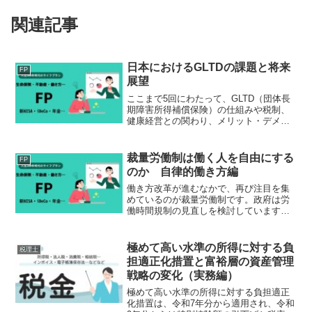
関連記事
日本におけるGLTDの課題と将来
FP
展望
ここまで5回にわたって、GLTD（団体長
期障害所得補償保険）の仕組みや税制、
健康経営との関わり、メリット・デメリ
ットを整理してきました。最終回は、日
本におけるGLTDの課題と今後の展望を考
えてみます。日本でのGLTD普及の現状大
裁量労働制は働く人を自由にする
FP
手企業を中心...
のか 自律的働き方編
働き方改革が進むなかで、再び注目を集
めているのが裁量労働制です。政府は労
働時間規制の見直しを検討しています
が、経営側と労働側の意見の隔たりは大
きく、議論は継続審議となっています。
人口減少による労働力不足やAIの普及に
極めて高い水準の所得に対する負
税理士
よる働き方の変化を考える...
担適正化措置と富裕層の資産管理
戦略の変化（実務編）
極めて高い水準の所得に対する負担適正
化措置は、令和7年分から適用され、令和