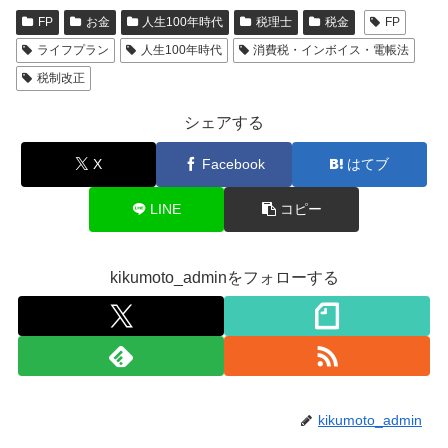
FP
お金
人生100年時代
税理士
税金
FP
ライフプラン
人生100年時代
消費税・インボイス・電帳法
税制改正
シェアする
X
Facebook
はてブ
LINE
コピー
kikumoto_adminをフォローする
kikumoto_admin