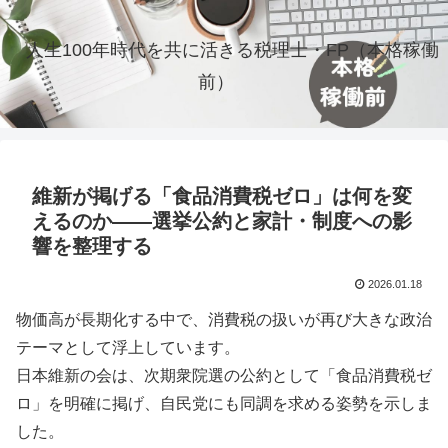
人生100年時代を共に活きる税理士・FP（本格稼働
前）
維新が掲げる「食品消費税ゼロ」は何を変
えるのか――選挙公約と家計・制度への影
響を整理する
2026.01.18
物価高が長期化する中で、消費税の扱いが再び大きな政治
テーマとして浮上しています。
日本維新の会は、次期衆院選の公約として「食品消費税ゼ
ロ」を明確に掲げ、自民党にも同調を求める姿勢を示しま
した。