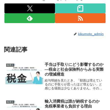
kikumoto_admin
関連記事
手当は手取りにどう影響するのか
税理士
―税金と社会保険料からみる実際
の増減構造
給与明細を見たとき、「額面は増えてい
るのに手取りが思ったほど増えない」と
感じる場面は少なくありません。その背
景には、所得税・住民税と社会保険料と
いう複数の制度が重なって作用している
構造があります。特に手当の増減は、こ
輸入消費税は誰が納税するのか
税理士
の構造に直接影響を与えま...
免税事業者も負担する理由