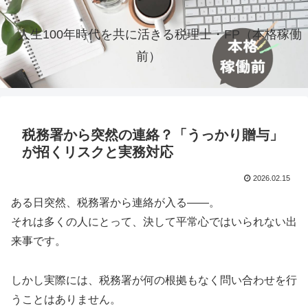
人生100年時代を共に活きる税理士・FP（本格稼働
前）
税務署から突然の連絡？「うっかり贈与」
が招くリスクと実務対応
2026.02.15
ある日突然、税務署から連絡が入る――。
それは多くの人にとって、決して平常心ではいられない出
来事です。
しかし実際には、税務署が何の根拠もなく問い合わせを行
うことはありません。