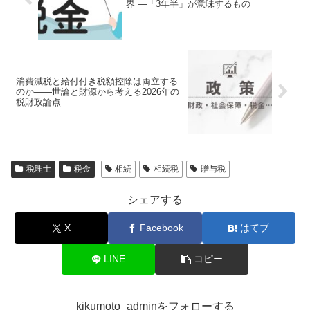
界 ―「3年半」が意味するもの
消費減税と給付付き税額控除は両立する
のか――世論と財源から考える2026年の
税財政論点
税理士
税金
相続
相続税
贈与税
シェアする
X
Facebook
はてブ
LINE
コピー
kikumoto_adminをフォローする