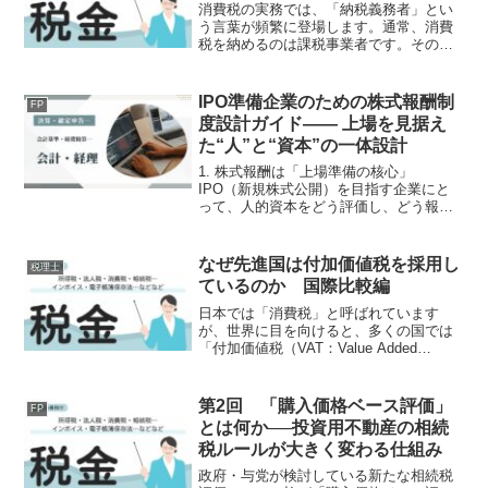
消費税の実務では、「納税義務者」とい
う言葉が頻繁に登場します。通常、消費
税を納めるのは課税事業者です。そのた
め、「免税事業者は消費税を納めなくて
よい」という理解をしている方も多いで
しょう。しかし、輸入取引になると事情
IPO準備企業のための株式報酬制
FP
が変わります。実は、免税...
度設計ガイド―― 上場を見据え
た“人”と“資本”の一体設計
1. 株式報酬は「上場準備の核心」
IPO（新規株式公開）を目指す企業にと
って、人的資本をどう評価し、どう報い
るかはガバナンスと成長戦略の要です。
かつての株式報酬は経営陣へのインセン
ティブが中心でしたが、近年では全社員
なぜ先進国は付加価値税を採用し
税理士
を対象とした長期インセン...
ているのか 国際比較編
日本では「消費税」と呼ばれています
が、世界に目を向けると、多くの国では
「付加価値税（VAT：Value Added
Tax）」という仕組みが採用されていま
す。税率の違いはあっても、ヨーロッパ
をはじめ、多くの先進国では付加価値税
第2回 「購入価格ベース評価」
FP
が国家財政を支...
とは何か──投資用不動産の相続
税ルールが大きく変わる仕組み
政府・与党が検討している新たな相続税