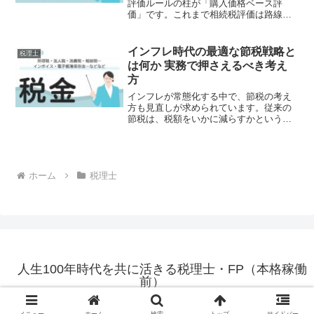
評価ルールの柱が「購入価格ベース評
価」です。これまで相続税評価は路線価
や固定資産税評価額を用いるのが一般的
でしたが、相続直前に購入した投資用不
動産については、取得価格に近い金額で
インフレ時代の最適な節税戦略と
税理士
評価する方向が示されていま...
は何か 実務で押さえるべき考え
方
インフレが常態化する中で、節税の考え
方も見直しが求められています。従来の
節税は、税額をいかに減らすかという発
想が中心でした。しかし、物価が上昇す
る環境では、単に税金を減らすだけでは
不十分です。重要なのは、実質的な手取
りや資産価値をどのように...
ホーム
税理士
人生100年時代を共に活きる税理士・FP（本格稼働
前）
© 2025 人生100年時代を共に活きる税理士・FP（本格稼働前）.