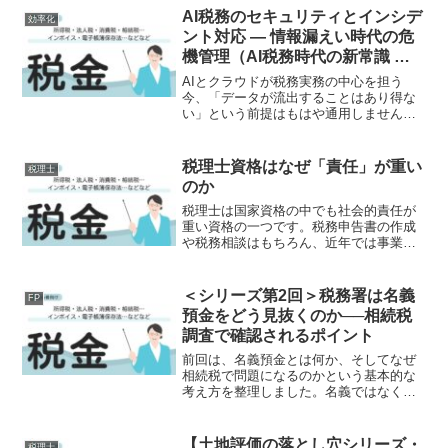
ります。今回は、実際によくあるケース
AI税務のセキュリティとインシデ
効率化
をもとに、破産・倒産・取引...
ント対応 ― 情報漏えい時代の危
機管理（AI税務時代の新常識 第
11回）
AIとクラウドが税務実務の中心を担う
今、「データが流出することはあり得な
い」という前提はもはや通用しません。
不正アクセス、内部ミス、AI連携ミス
――。どんなに高度なシステムを導入し
ても、ゼロリスクは存在しないのです。
税理士資格はなぜ「責任」が重い
税理士
重要なのは、事故を起こさ...
のか
税理士は国家資格の中でも社会的責任が
重い資格の一つです。税務申告書の作成
や税務相談はもちろん、近年では事業承
継、相続、資金調達、経営助言など、税
理士に期待される役割は年々広がってい
ます。その一方で、税理士の判断や処理
＜シリーズ第2回＞税務署は名義
FP
の誤りによって納税者が損...
預金をどう見抜くのか──相続税
調査で確認されるポイント
前回は、名義預金とは何か、そしてなぜ
相続税で問題になるのかという基本的な
考え方を整理しました。名義ではなく実
質を見るという原則を理解すると、次に
気になるのは「税務署は具体的に何を見
て判断しているのか」という点ではない
【土地評価の落とし穴シリーズ・
税理士