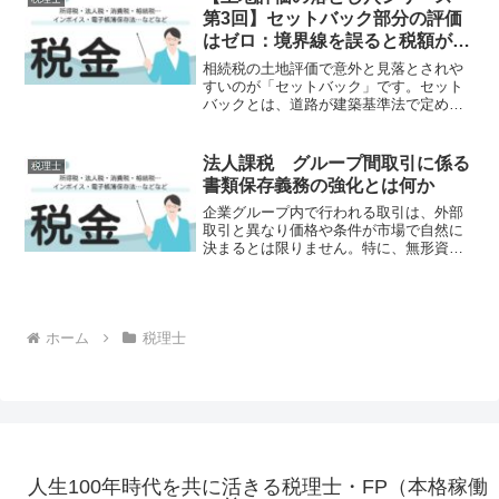
でしょうか。相続税調査で...
第3回】セットバック部分の評価
はゼロ：境界線を誤ると税額が大
きく変わる理由
相続税の土地評価で意外と見落とされや
すいのが「セットバック」です。セット
バックとは、道路が建築基準法で定める
幅員（原則4メートル）に満たない場合、
道路中心線から一定距離を敷地側に後退
させて建築できるようにする仕組みで
法人課税 グループ間取引に係る
税理士
す。この後退部分は建築に...
書類保存義務の強化とは何か
企業グループ内で行われる取引は、外部
取引と異なり価格や条件が市場で自然に
決まるとは限りません。特に、無形資産
の利用料や経営管理費、システム利用料
などは、金額の妥当性が外部から見えに
くく、税務上も長年課題とされてきまし
た。令和8年度税制改正で...
ホーム
税理士
人生100年時代を共に活きる税理士・FP（本格稼働