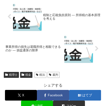
税制と応能負担原則 ― 所得税の基本原理
を考える
事業所得の損失は退職所得と相殺できる
のか ― 損益通算の限界
税理士
税金
税法
裁判
シェアする
X
Facebook
はてブ
LINE
コピー