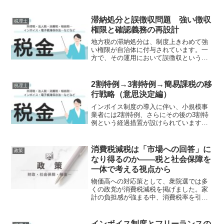
滞納処分と誤徴収問題 強い徴収
税理士
権限と確認義務の再設計
地方税の滞納処分は、制度上きわめて強
い権限が自治体に付与されています。一
方で、その運用において誤徴収という深
刻な問題が繰り返し発生しています。同
姓同名の別人の口座を差し押さえるとい
う事案は、その典型例です。本稿では、
2割特例→3割特例→簡易課税の移
税理士
滞納処分の制度構造と誤徴...
行戦略（意思決定編）
インボイス制度の導入に伴い、小規模事
業者には2割特例、さらにその後の3割特
例という経過措置が設けられています。
しかし、これらはいずれも期限付きの制
度であり、最終的には本則課税または簡
易課税への移行が不可避となります。本
消費税減税は「市場への回答」に
政策
稿では、この移行プロセ...
なり得るのか――税と社会保障を
一体で考える視点から
物価高への対応策として、衆院選では多
くの政党が消費税減税を掲げました。家
計の負担感が強まる中、消費税率を引き
下げるという発想は直感的で分かりやす
いものです。しかし、市場はこの動きを
必ずしも好意的には受け止めませんでし
インボイス制度とフリーランスの