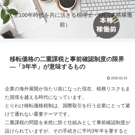
人生100年時代を共に活きる税理士・FP（本格稼働
前）
移転価格の二重課税と事前確認制度の限界
―「3年半」が意味するもの
2026.02.15
企業の海外展開が当たり前になった現在、税務リスクもま
た国境を越える時代になっています。
とりわけ移転価格税制は、国際取引を行う企業にとって避
けて通れない重要テーマです。
二重課税の問題を未然に防ぐ仕組みとして事前確認制度が
設けられていますが、その手続きに平均3年半を要すると