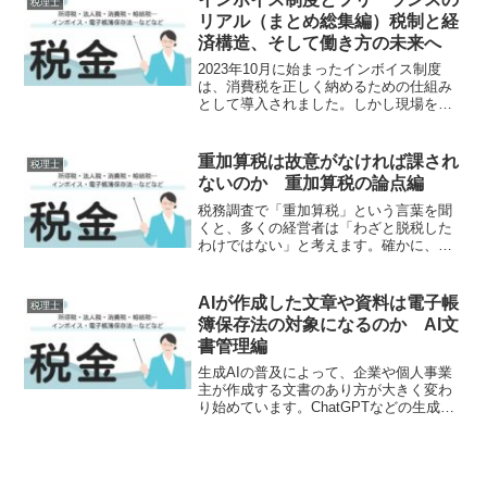
税理士
た。長期金利の上昇に見ら...
リアル（まとめ総集編）税制と経
済構造、そして働き方の未来へ
2023年10月に始まったインボイス制度
は、消費税を正しく納めるための仕組み
として導入されました。しかし現場を見
てみると、フリーランスや小規模事業者
に大きな負担や混乱をもたらしていま
す。この連載では制度の基本から実際の
重加算税は故意がなければ課され
税理士
トラブル、価格転嫁の実...
ないのか 重加算税の論点編
税務調査で「重加算税」という言葉を聞
くと、多くの経営者は「わざと脱税した
わけではない」と考えます。確かに、重
加算税は最も重い行政上の制裁措置の一
つですが、実は「脱税する意思」がなけ
れば課されないというものではありませ
AIが作成した文章や資料は電子帳
税理士
ん。この点は誤解されるこ...
簿保存法の対象になるのか AI文
書管理編
生成AIの普及によって、企業や個人事業
主が作成する文書のあり方が大きく変わ
り始めています。ChatGPTなどの生成AI
を活用して、議事録提案書業務マニュア
ル契約書のたたき台企画書社内報告書な
どを作成することが珍しくなくなりまし
た。一方で、こ...