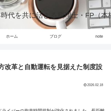
0年時代を共に活きる税理士・FP（本
ホーム
ブログ
note
方改革と自動運転を見据えた制度設
2026.02.18
。
クドライバーの拘束時間規制が強化されました。長距離