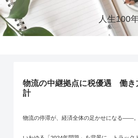
人生10
物流の中継拠点に税優遇 働き
計
物流の停滞が、経済全体の足かせになる――
いわゆる「2024年問題」を背景に、トラッ