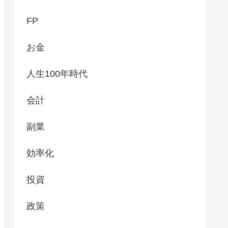
FP
お金
人生100年時代
会計
副業
効率化
投資
政策