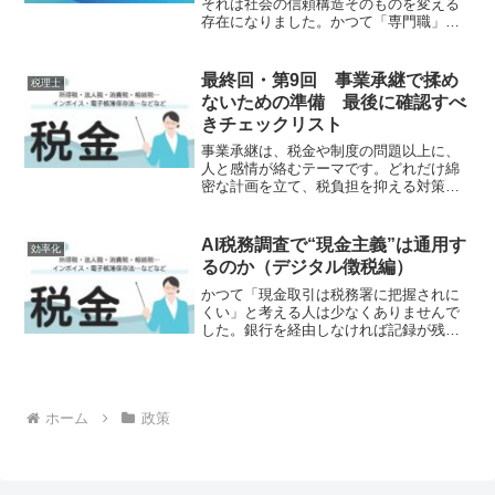
それは社会の信頼構造そのものを変える
存在になりました。かつて「専門職」が
担ってきたのは、知識と信頼の橋渡しで
した。税理士、会計士、弁護士、医師、
FP――それぞれが、専門的判断を通じて
最終回・第9回 事業承継で揉め
税理士
社会の安心を支え...
ないための準備 最後に確認すべ
きチェックリスト
事業承継は、税金や制度の問題以上に、
人と感情が絡むテーマです。どれだけ綿
密な計画を立て、税負担を抑える対策を
講じたとしても、関係者の理解や合意が
なければ、承継はうまく進みません。実
務の現場で起きるトラブルの多くは、
AI税務調査で“現金主義”は通用す
効率化
「準備不足」や「話し合いの...
るのか（デジタル徴税編）
かつて「現金取引は税務署に把握されに
くい」と考える人は少なくありませんで
した。銀行を経由しなければ記録が残り
にくい。現金で保有していれば追跡され
にくい。そうした感覚は長年、日本社会
の中に存在してきました。しかし近年、
税務行政は大きく変化して...
ホーム
政策