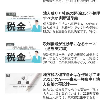
配偶者が自宅にそのまま住み続けられる
ようにする仕組み――それが「配偶者居
住権」です。2020年（令和2年）に施行さ
れた新しい制度で、民法の改正により導
法人成りと社保の関係はどう整理
社会保障
入されました。...
すべきか 判断基準編
個人事業から法人へ移行する、いわゆる
法人成りは、税務だけでなく社会保険の
観点からも重要な意思決定です。特に近
年は、社会保険料の負担を意識した法人
成りが増えており、その判断基準をどの
ように整理するかが実務上の大きな論点
税制優遇が逆効果になるケース
税理士
となっています。しかし、...
（意思決定編）
税制優遇は本来、企業の投資や成長を後
押しするための制度です。しかし実務に
おいては、この税制優遇がかえって経営
判断を歪め、結果として企業価値を毀損
するケースが少なくありません。本稿で
は、税制優遇が逆効果となる典型的な状
地方税の偏在是正はなぜ避けて通
FP
況を整理し、意思決定の本...
れないのか――東京一極集中と地
方自治の再設計――
地方税の偏在是正をめぐる議論が、再び
大きな注目を集めています。2026年度税
制改正大綱では、東京都に集中する地方
税収をより地方へ配分する方向性が示さ
れました。これに対し、東京都は地方自