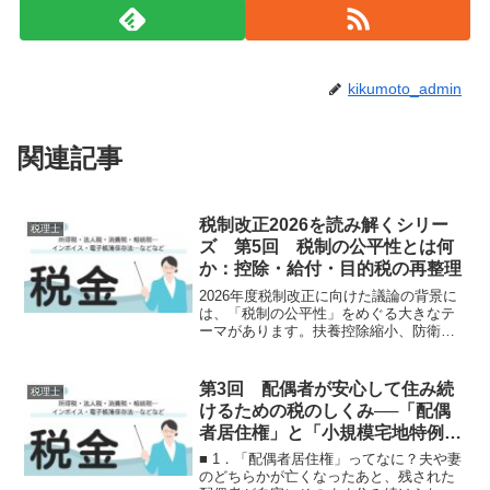
kikumoto_admin
関連記事
税制改正2026を読み解くシリー
税理士
ズ 第5回 税制の公平性とは何
か：控除・給付・目的税の再整理
2026年度税制改正に向けた議論の背景に
は、「税制の公平性」をめぐる大きなテ
ーマがあります。扶養控除縮小、防衛財
源としての所得税上乗せ、自動車税制の
再設計――これらはいずれも個別政策の
ように見えますが、実際には「誰がどれ
第3回 配偶者が安心して住み続
税理士
だけ負担すべきか」と...
けるための税のしくみ──「配偶
者居住権」と「小規模宅地特例」
の関係をやさしく解説
■ 1．「配偶者居住権」ってなに？夫や妻
のどちらかが亡くなったあと、残された