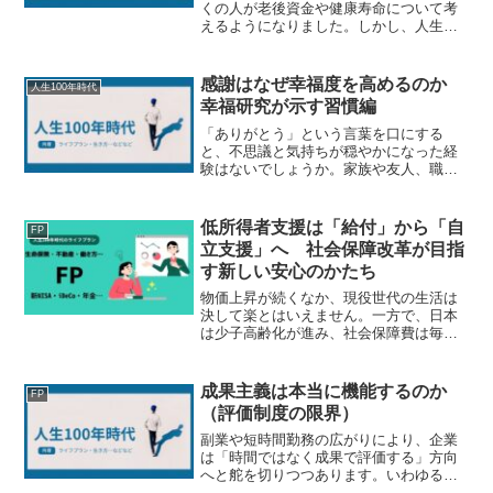
くの人が老後資金や健康寿命について考
えるようになりました。しかし、人生後
半戦において見落とされがちなテーマが
あります。それは「モノとの付き合い
方」です。高度経済成長期を経験した世
感謝はなぜ幸福度を高めるのか
人生100年時代
代は、豊かさの象徴とし...
幸福研究が示す習慣編
「ありがとう」という言葉を口にする
と、不思議と気持ちが穏やかになった経
験はないでしょうか。家族や友人、職場
の同僚に感謝を伝えたときだけでなく、
相手から感謝されたときにも、温かい気
持ちになるものです。こうした感覚は単
低所得者支援は「給付」から「自
FP
なる気分ではありません。近...
立支援」へ 社会保障改革が目指
す新しい安心のかたち
物価上昇が続くなか、現役世代の生活は
決して楽とはいえません。一方で、日本
は少子高齢化が進み、社会保障費は毎年
増え続けています。こうした状況の中、
政府や与野党では「本当に支援が必要な
人へ、必要な支援を届ける仕組み」をど
成果主義は本当に機能するのか
FP
のように構築するかが大き...
（評価制度の限界）
副業や短時間勤務の広がりにより、企業
は「時間ではなく成果で評価する」方向
へと舵を切りつつあります。いわゆる成
果主義です。一見すると合理的に見える