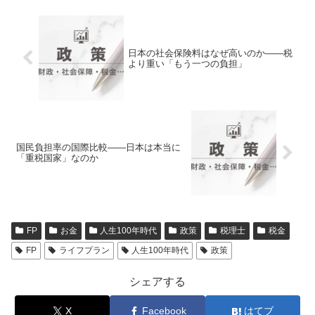
日本の社会保険料はなぜ高いのか――税
より重い「もう一つの負担」
国民負担率の国際比較――日本は本当に
「重税国家」なのか
FP
お金
人生100年時代
政策
税理士
税金
FP
ライフプラン
人生100年時代
政策
シェアする
X
Facebook
はてブ