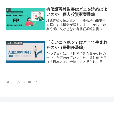
この考え方ですが、実務の現場では多く
の課題を抱えています。本稿では、成果
有価証券報告書はどこを読めばよ
FP
主義の本質と、その限界を...
いのか 個人投資家実践編
株式投資を始めると、企業分析の重要性
を耳にする機会が増えます。しかし、企
業分析に欠かせない有価証券報告書（有
報）は100ページを超えることも珍しくな
く、「どこを読めばよいのかわからな
い」と感じる方も少なくありません。確
「安いニッポン」はどこで生まれ
人生100年時代
かに有報を最初から最後...
たのか（長期停滞編）
かつて日本は、「世界で最も豊かな国の
一つ」と言われていました。海外旅行で
は「日本人はお金持ち」と見られ、日本
企業は世界市場を席巻し、日本製品は高
品質の象徴でもありました。しかし現
在、日本は「安い国」と呼ばれることが
あります。海外から見ると、...
ホーム
FP