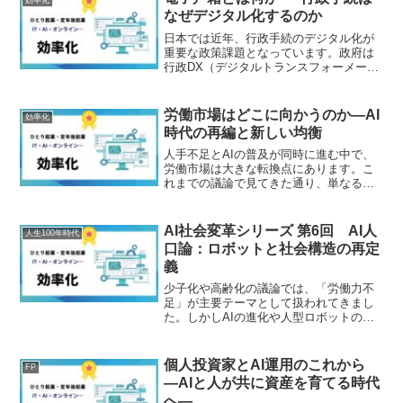
効率化
を中心とした業務運営...
なぜデジタル化するのか
日本では近年、行政手続のデジタル化が
重要な政策課題となっています。政府は
行政DX（デジタルトランスフォーメーシ
ョン）を掲げ、従来の紙中心の行政手続
を見直し、オンラインで完結できる仕組
みの整備を進めています。その中で注目
労働市場はどこに向かうのか―AI
効率化
されている制度の一つが...
時代の再編と新しい均衡
人手不足とAIの普及が同時に進む中で、
労働市場は大きな転換点にあります。こ
れまでの議論で見てきた通り、単なる人
手の不足ではなく、「仕事の構造」と
「人の配置」が変わり始めています。本
稿では、これまでの論点を踏まえ、労働
AI社会変革シリーズ 第6回 AI人
人生100年時代
市場がどの方向に向かうの...
口論：ロボットと社会構造の再定
義
少子化や高齢化の議論では、「労働力不
足」が主要テーマとして扱われてきまし
た。しかしAIの進化や人型ロボットの普
及によって、人口構造そのものが変わろ
うとしています。これからの社会では、
人間以外の“新しい人口”——つまりロボッ
個人投資家とAI運用のこれから
FP
ト・AIエージェン...
―AIと人が共に資産を育てる時代
へ―