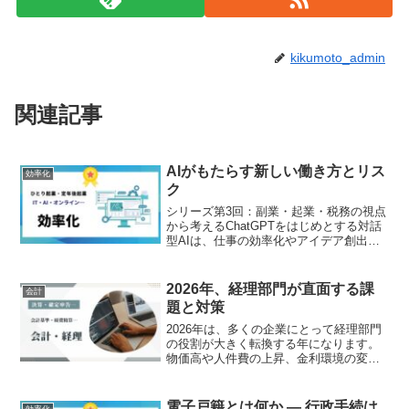
kikumoto_admin
関連記事
AIがもたらす新しい働き方とリス
効率化
ク
シリーズ第3回：副業・起業・税務の視点
から考えるChatGPTをはじめとする対話
型AIは、仕事の効率化やアイデア創出の
ツールとして大きな可能性を秘めていま
す。一方で「AIに頼りすぎる働き方」
が、思わぬリスクを伴うことも見逃せま
2026年、経理部門が直面する課
会計
せん。特に副業...
題と対策
2026年は、多くの企業にとって経理部門
の役割が大きく転換する年になります。
物価高や人件費の上昇、金利環境の変化
に加え、取引適正化を目的とした法改正
や社会保険制度の見直しが同時に進むた
めです。従来のように正確な記帳と申告
電子戸籍とは何か ― 行政手続は