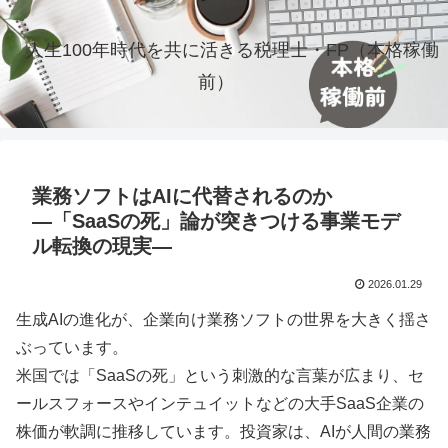
人生100年時代を共に活きる税理士・FP（本格稼働
前）
業務ソフトはAIに代替されるのか
―「SaaSの死」論が突きつける事業モデ
ル転換の現実―
2026.01.29
生成AIの進化が、企業向け業務ソフトの世界を大きく揺さ
ぶっています。
米国では「SaaSの死」という刺激的な言葉が広まり、セ
ールスフォースやインテュイットなどの大手SaaS企業の
株価が軟調に推移しています。投資家は、AIが人間の業務