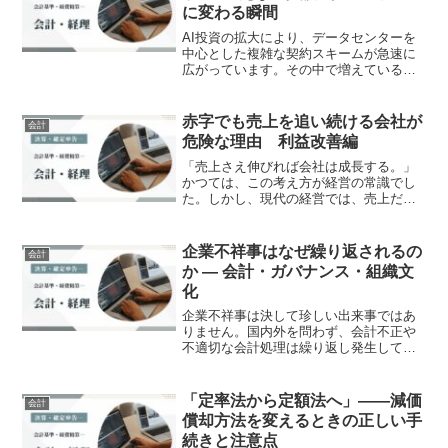
に変わる瞬間
AI投資の拡大により、データセンターを
中心とした複雑な契約スキームが急速に
広がっています。その中で増えているの
が、リース契約や特別目的事業体
（SPV）を活用した「見えない負債」で
す。これらのスキームは、会計上は適切
赤字でも売上を追い続ける会社が
会計
に処理されていても、税務上...
危険な理由 利益改善編
「売上さえ伸びれば会社は成長する。」
かつては、この考え方が経営の常識でし
た。しかし、現代の経営では、売上だけ
を追い続けることが必ずしも会社の成長
につながるとは限りません。売上が過去
最高を更新しているにもかかわらず、利
企業不祥事はなぜ繰り返されるの
会計
益が減少し、資金繰りまで...
か ― 会計・ガバナンス・組織文
化
企業不祥事は決して珍しい出来事ではあ
りません。国内外を問わず、会計不正や
不適切な会計処理は繰り返し発生してい
ます。日本企業でも、東芝、オリンパ
ス、カネボウなど多くの事例が知られて
います。近年報じられたニデックの問題
「定率法から定額法へ」——減価
会計
でも、長年にわたり「負の遺...
償却方法を変えるときの正しい手
続きと注意点