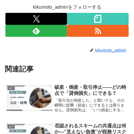
kikumoto_adminをフォローする
kikumoto_admin
関連記事
破産・倒産・取引停止――どの時
会計
点で「貸倒損失」にできる？
「取引先が倒産した」と聞いても、その
瞬間に経費（損金）にできるとは限りま
せん。貸倒損失は、「いつ損金にする
か」が非常に重要なテーマ。時期を間違
えると、税務調査で否認されることもあ
ります。今回は、実際によくあるケース
否認されるスキームの共通点は何
会計
をもとに、破産・倒産・取引...
か―“見えない負債”が税務リスク