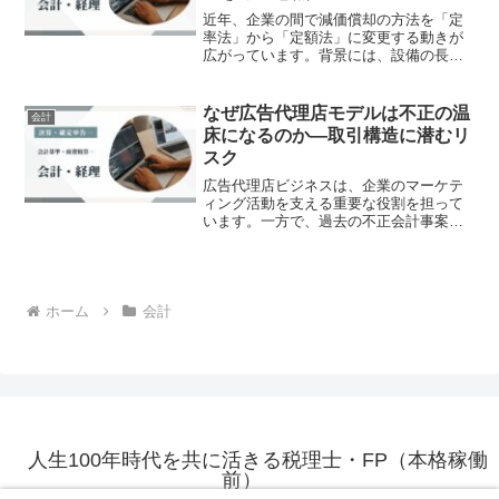
近年、企業の間で減価償却の方法を「定
率法」から「定額法」に変更する動きが
広がっています。背景には、設備の長期
安定稼働やグループ間の会計方針統一な
ど、経営環境の変化があります。この記
事では、減価償却資産の基本から、償却
なぜ広告代理店モデルは不正の温
会計
方法変更の手続き・留意点...
床になるのか―取引構造に潜むリ
スク
広告代理店ビジネスは、企業のマーケテ
ィング活動を支える重要な役割を担って
います。一方で、過去の不正会計事案を
振り返ると、この分野は繰り返し問題の
舞台となってきました。今回のKDDIグル
ープの事案も例外ではなく、広告代理店
モデル特有の構造が不...
ホーム
会計
人生100年時代を共に活きる税理士・FP（本格稼働
前）