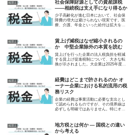
社会保障財源としての資産課税
税理士
――相続税は支え手になり得るか
少子高齢化が進む日本において、社会保
障費の増大は避けられない現実です。医
療、介護、年金といった給付は拡大を続
け、その財源をどのように確保するか
は、財政運営の核心的課題となっていま
す。これまで社会保障財源といえば、消
賃上げ減税はなぜ縮小されるの
税理士
費税や社会保険料が中心でし...
か 中堅企業除外の本質を読む
賃上げを行った企業の法人税負担を軽減
する賃上げ促進税制について、大きな転
換が示されました。大企業は2025年度末
で対象外となり、中堅企業も2026年度末
で除外される方向です。一見すると支援
の縮小ですが、これは単なる制度変更で
経費はどこまで許されるのか オ
税理士
はなく、日本の雇...
ーナー企業における私的流用の税
務リスク
企業の経費は事業活動に必要な支出とし
て認められるものですが、その境界線は
必ずしも明確ではありません。特にオー
ナー企業では、経営者と会社の距離が近
いがゆえに、経費の使い方が曖昧になり
やすい傾向があります。近時、オーナー
地方税とは何か — 国税との違い
税理士
企業において高額な宝飾品...
から考える