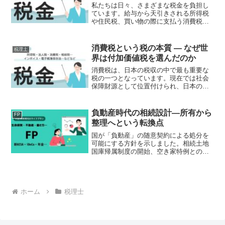
私たちは日々、さまざまな税金を負担し
ています。給与から天引きされる所得税
や住民税、買い物の際に支払う消費税、
自動車や不動産に関する税など、その種
類は多岐にわたります。しかし、多くの
人にとって「国税」と「地方税」の違い
消費税という税の本質 ― なぜ世
税理士
は意外に分かりにくいもの...
界は付加価値税を選んだのか
消費税は、日本の税収の中で最も重要な
税の一つとなっています。現在では社会
保障財源として位置付けられ、日本の財
政を支える基幹税として機能していま
す。しかし、消費税は導入当初から多く
の議論を伴ってきた税でもあります。逆
負動産時代の相続設計―所有から
FP
進性の問題や税率引上げをめ...
整理へという転換点
国が「負動産」の随意契約による処分を
可能にする方針を示しました。相続土地
国庫帰属制度の開始、空き家特例との整
理、そして人口減少社会の進行。これら
は個別政策の話ではありません。土地所
有の前提そのものが転換点にあることを
示しています。本シリーズ...
ホーム
税理士