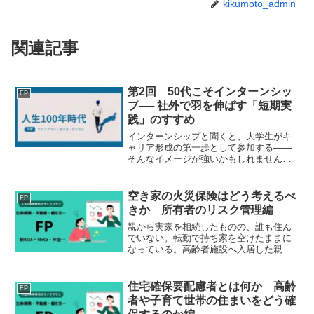
kikumoto_admin
関連記事
第2回 50代こそインターンシッ
FP
プ── 社外で羽を伸ばす「短期実
践」のすすめ
インターンシップと聞くと、大学生がキ
ャリア形成の第一歩として参加する――
そんなイメージが強いかもしれません。
しかし今、最もインターンシップが必要
なのは、実は50代・ミドルシニア層で
す。定年延長や70歳雇用の努力義務化で
空き家の火災保険はどう考えるべ
FP
「働く期間」は長くなり...
きか 所有者のリスク管理編
親から実家を相続したものの、誰も住ん
でいない。転勤で持ち家を空けたままに
なっている。高齢者施設へ入居した親の
自宅を、そのまま管理している。こうし
た「空き家」は年々増えています。人が
住んでいないから火災保険は必要ないと
住宅確保要配慮者とは何か 高齢
FP
考える人もいますが、実際...
者や子育て世帯の住まいをどう確