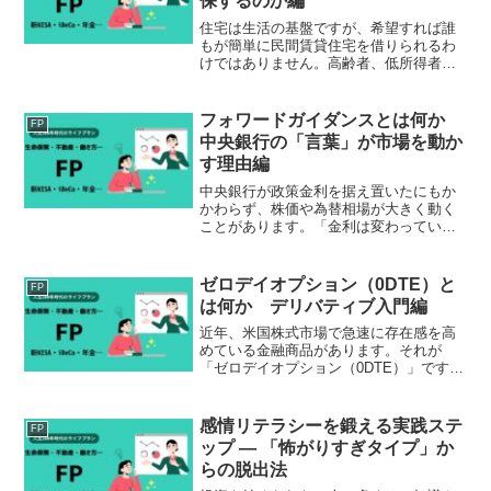
保するのか編
住宅は生活の基盤ですが、希望すれば誰
もが簡単に民間賃貸住宅を借りられるわ
けではありません。高齢者、低所得者、
障害者、子育て世帯などの中には、家賃
を払う意思があっても入居を断られた
り、希望する住宅を見つけにくかったり
フォワードガイダンスとは何か
FP
する人がいます。こうした人...
中央銀行の「言葉」が市場を動か
す理由編
中央銀行が政策金利を据え置いたにもか
かわらず、株価や為替相場が大きく動く
ことがあります。「金利は変わっていな
いのに、なぜ市場はこれほど反応するの
だろう」その答えは、中央銀行が発する
「言葉」にあります。近年の金融市場で
ゼロデイオプション（0DTE）と
FP
は、政策そのものだけでな...
は何か デリバティブ入門編
近年、米国株式市場で急速に存在感を高
めている金融商品があります。それが
「ゼロデイオプション（0DTE）」です。
新聞や金融ニュースでも、この言葉を目
にする機会が増えました。市場の急激な
値動きの背景として取り上げられること
感情リテラシーを鍛える実践ステ
FP
も少なくありません。一...
ップ ― 「怖がりすぎタイプ」か
らの脱出法