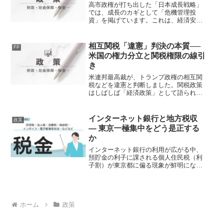
高市政権が打ち出した「日本成長戦略」
では、成長のカギとして「危機管理投
資」を掲げています。これは、経済安全
保障・サプライチェーン・エネルギー・
デジタルといった国家の基盤領域に対
し、政府が先行して資金を投入し、民間
相互関税「違憲」判決の本質──
FP
投資を誘発する仕組みです。表...
米国の権力分立と関税権限の線引
き
米連邦最高裁が、トランプ政権の相互関
税などを違憲と判断しました。関税政策
はしばしば「経済政策」として語られま
すが、今回の判決の核心は経済ではな
く、米国の統治の仕組みそのものにあり
ます。トランプ氏は判決直後に、別の法
インターネット銀行と地方税収
政策
律を根拠に一律10%関税を...
― 東京一極集中をどう是正する
か
インターネット銀行の利用が広がる中、
預貯金の利子に課される個人住民税（利
子割）が東京都に偏る現象が鮮明になっ
ています。ネット銀行の多くが東京に本
社を置くため、地方在住者の預金利息か
ら生じる税収が東京に集まる構造が生ま
れています。総務省はこの...
ホーム
政策