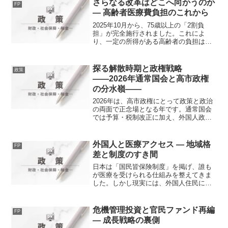
さらなる改革はどこへ向かうのか
FP
― 高齢者医療費負担のこれから
2025年10月から、75歳以上の「2割負
担」が完全施行されました。これによ
り、一定の所得がある高齢者の負担は確
実に増えることになります。しかし、こ
れで医療制度の持続性が保証されたわけ
ではありません。医療費は膨張を続け、
探る解散時期と政権戦略
政策
現役世代へのしわ寄せ...
――2026年通常国会と高市政権
の分水嶺――
2026年は、高市政権にとって政策と政治
の両面で正念場となる年です。通常国会
では予算・税制改正に加え、外国人政策
や家族法制など、価値観に関わる法案が
並びます。同時に、衆議院解散の時期を
どう見極めるかという高度に政治的な判
外国人と医療アクセス ― 地域格
FP
断も迫られています。...
差と制度のすき間
日本は「国民皆保険制度」を掲げ、誰も
が医療を受けられる仕組みを整えてきま
した。しかし現実には、外国人住民にと
って医療へのアクセスは依然として高い
壁があります。言葉や文化、在留資格、
そして経済的な要因が重なり、制度の“す
危機管理投資と官民ファンド再編
FP
き間”に取り残される人...
― 成長戦略の裏側