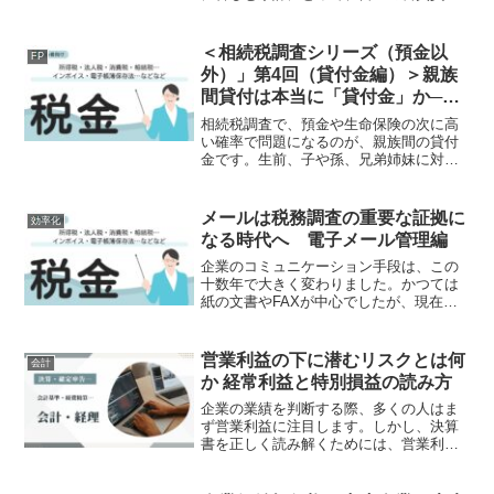
が軽減される効果が期待されるからで
す。しかし、その一方で外食産業には大
きな逆風となる可能性があります。日本
＜相続税調査シリーズ（預金以
FP
経済新聞の調査では、飲食業...
外）」第4回（貸付金編）＞親族
間貸付は本当に「貸付金」か──
相続税調査で否認される理由
相続税調査で、預金や生命保険の次に高
い確率で問題になるのが、親族間の貸付
金です。生前、子や孫、兄弟姉妹に対し
て資金を渡していたケースは少なくあり
ません。当事者の感覚としては、「貸し
たお金」「いずれ返してもらうつもりだ
メールは税務調査の重要な証拠に
効率化
った」「家族だから細かい...
なる時代へ 電子メール管理編
企業のコミュニケーション手段は、この
十数年で大きく変わりました。かつては
紙の文書やFAXが中心でしたが、現在で
は取引先とのやり取りの多くが電子メー
ルで行われています。見積書の送付、契
約内容の確認、納期変更、価格交渉な
営業利益の下に潜むリスクとは何
会計
ど、重要な意思決定の記録...
か 経常利益と特別損益の読み方
企業の業績を判断する際、多くの人はま
ず営業利益に注目します。しかし、決算
書を正しく読み解くためには、営業利益
の「下」にある項目に目を向けることが
欠かせません。営業外収益や特別利益に