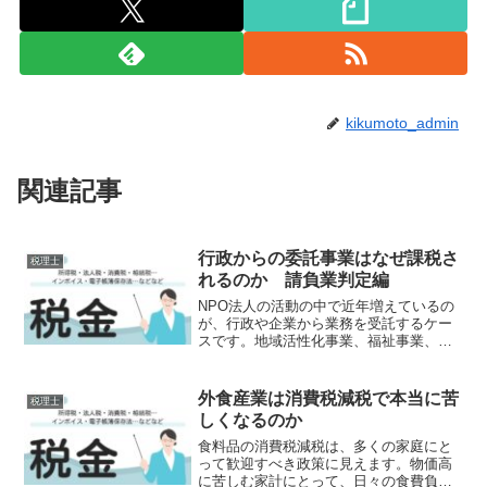
kikumoto_admin
関連記事
行政からの委託事業はなぜ課税さ
税理士
れるのか 請負業判定編
NPO法人の活動の中で近年増えているの
が、行政や企業から業務を受託するケー
スです。地域活性化事業、福祉事業、調
査研究事業、研修事業など、多くの分野
でNPO法人が重要な役割を果たしていま
す。しかし、ここで注意しなければなら
外食産業は消費税減税で本当に苦
税理士
ないのが税務上の「請...
しくなるのか
食料品の消費税減税は、多くの家庭にと
って歓迎すべき政策に見えます。物価高
に苦しむ家計にとって、日々の食費負担