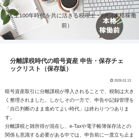
人生100年時代を共に活きる税理士・FP（本格稼働
前）
分離課税時代の暗号資産 申告・保存チェ
ックリスト（保存版）
2026.01.13
暗号資産取引に分離課税が導入されることで、税制は大き
く整理されました。しかしその一方で、申告や記録管理を
「自己判断のまま進めてよい時代」は終わりつつありま
す。
分離課税と雑所得が混在し、e-Taxや電子帳簿保存法との
関係も意識する必要がある中では、申告前に一度立ち止ま