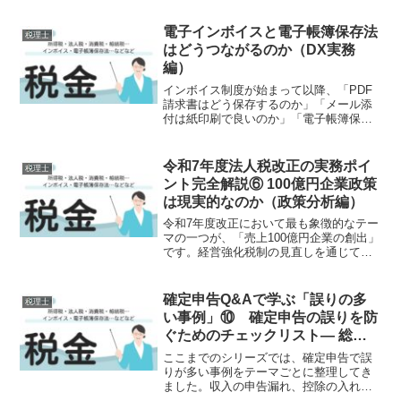
発行するときの金利は、企業が自由に決
められるものではありません。市場で決
電子インボイスと電子帳簿保存法
税理士
まる「基準となる金利」に、...
はどうつながるのか（DX実務
編）
インボイス制度が始まって以降、「PDF
請求書はどう保存するのか」「メール添
付は紙印刷で良いのか」「電子帳簿保存
法との違いが分からない」「Peppolとは
何か」といった相談が急増しています。
実際、現在の税務実務では、インボイス
令和7年度法人税改正の実務ポイ
税理士
制度電子帳簿保存...
ント完全解説⑥ 100億円企業政策
は現実的なのか（政策分析編）
令和7年度改正において最も象徴的なテー
マの一つが、「売上100億円企業の創出」
です。経営強化税制の見直しを通じて、
この政策は税制の中核に組み込まれまし
た。しかし実務の現場から見たとき、こ
の政策はどこまで現実的なのでしょう
確定申告Q&Aで学ぶ「誤りの多
税理士
か。本稿では、制度の...
い事例」⑩ 確定申告の誤りを防
ぐためのチェックリスト― 総ま
とめ ―
ここまでのシリーズでは、確定申告で誤
りが多い事例をテーマごとに整理してき
ました。収入の申告漏れ、控除の入れ忘
れ、計算ミス、そして申告後の対応ま