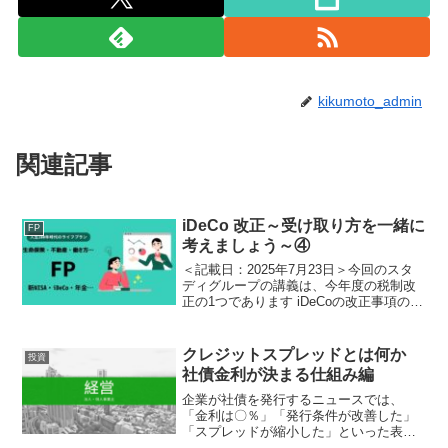
kikumoto_admin
関連記事
iDeCo 改正～受け取り方を一緒に
FP
考えましょう～④
＜記載日：2025年7月23日＞今回のスタ
ディグループの講義は、今年度の税制改
正の1つであります iDeCoの改正事項のう
ち、受取時のルールが「5年ルール」から
「10年ルール」に変更となりました件に
ついて、どのように受け取るのが良いの
クレジットスプレッドとは何か
投資
か、一...
社債金利が決まる仕組み編
企業が社債を発行するニュースでは、
「金利は〇％」「発行条件が改善した」
「スプレッドが縮小した」といった表現
がよく使われます。実は、企業が社債を