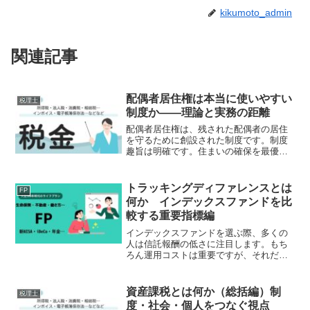
kikumoto_admin
関連記事
配偶者居住権は本当に使いやすい
税理士
制度か――理論と実務の距離
配偶者居住権は、残された配偶者の居住
を守るために創設された制度です。制度
趣旨は明確です。住まいの確保を最優先
にしつつ、相続財産の分割を柔軟にする
こと。しかし、制度が創設されたからと
いって、それが実務上「使いやすい」と
トラッキングディファレンスとは
FP
は限りません。本稿では、...
何か インデックスファンドを比
較する重要指標編
インデックスファンドを選ぶ際、多くの
人は信託報酬の低さに注目します。もち
ろん運用コストは重要ですが、それだけ
でファンドの優劣を判断することはでき
ません。同じ指数に連動する商品でも、
実際の運用成績には違いがあります。そ
資産課税とは何か（総括編）制
税理士
の違いを確認する上で重要...
度・社会・個人をつなぐ視点