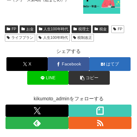
FP
お金
人生100年時代
税理士
税金
FP
ライフプラン
人生100年時代
税制改正
シェアする
X
Facebook
はてブ
LINE
コピー
kikumoto_adminをフォローする