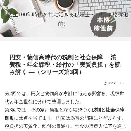
人生100年時代を共に活きる税理士・FP（本格稼働
前）
円安・物価高時代の税制と社会保障― 消
費税・年金課税・給付の「実質負担」を読
み解く ―（シリーズ第3回）
2026.01.13
第2回では、円安と物価高が家計に与える影響を、現役世
代と年金世代に分けて整理しました。
第3回では、その家計負担と深く結びつく
税制と社会保障
制度
に焦点を当てます。円安は為替の問題にとどまらず、
税負担の実質化、給付の目減り、年金の購買力低下を通じ