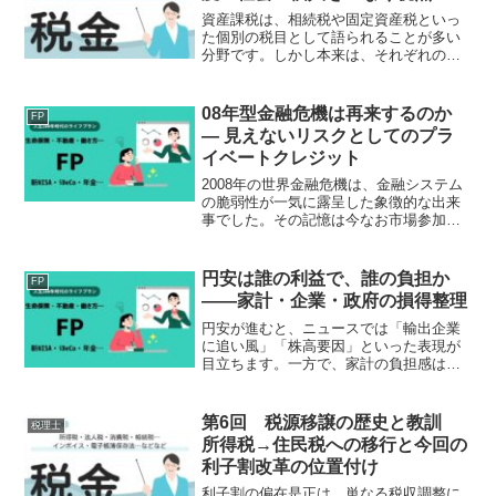
資産課税は、相続税や固定資産税といっ
た個別の税目として語られることが多い
分野です。しかし本来は、それぞれの税
を個別に理解するだけでは、その本質を
捉えることはできません。資産課税と
は、社会の中で形成された富をどのよう
08年型金融危機は再来するのか
FP
に位置づけ、どのように次世...
― 見えないリスクとしてのプラ
イベートクレジット
2008年の世界金融危機は、金融システム
の脆弱性が一気に露呈した象徴的な出来
事でした。その記憶は今なお市場参加者
の中に強く残っています。足元では、中
東情勢の緊迫による原油価格の変動と、
ノンバンク領域における信用不安が同時
円安は誰の利益で、誰の負担か
FP
に語られるようになっ...
――家計・企業・政府の損得整理
円安が進むと、ニュースでは「輸出企業
に追い風」「株高要因」といった表現が
目立ちます。一方で、家計の負担感は確
実に増しています。円安は一体、誰にと
っての利益で、誰にとっての負担なので
しょうか。この問題は、単純に「円安＝
第6回 税源移譲の歴史と教訓
税理士
良い」「円安＝悪い」と割...
所得税→住民税への移行と今回の
利子割改革の位置付け
利子割の偏在是正は、単なる税収調整に