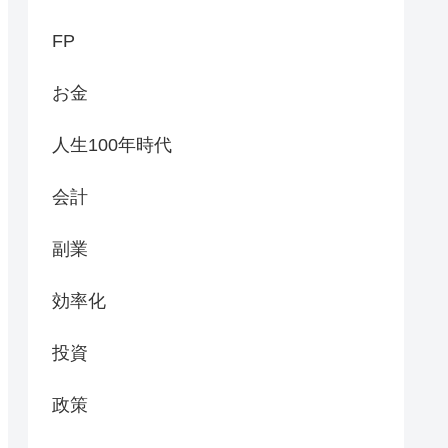
FP
お金
人生100年時代
会計
副業
効率化
投資
政策