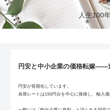
人生10
円安と中小企業の価格転嫁――
円安が長期化しています。
為替レートは150円台を中心に推移し、輸入
一般には「輸出企業に有利」と語られる円安