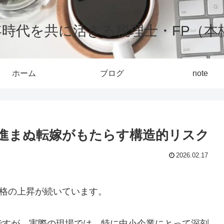
0年時代を共に活きる税理士・FP（本
ホーム
ブログ
note
進まぬ転嫁がもたらす構造的リスク
2026.02.17
価格の上昇が続いています。
ですが、実際の現場では、特に中小企業にとって深刻