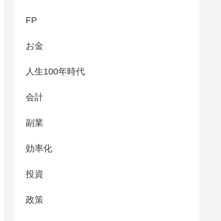
FP
お金
人生100年時代
会計
副業
効率化
投資
政策