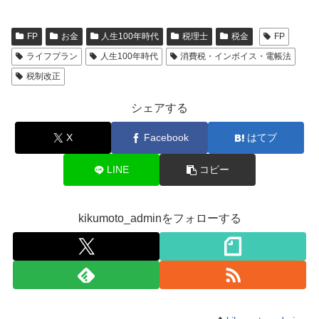
FP
お金
人生100年時代
税理士
税金
FP
ライフプラン
人生100年時代
消費税・インボイス・電帳法
税制改正
シェアする
X
Facebook
はてブ
LINE
コピー
kikumoto_adminをフォローする