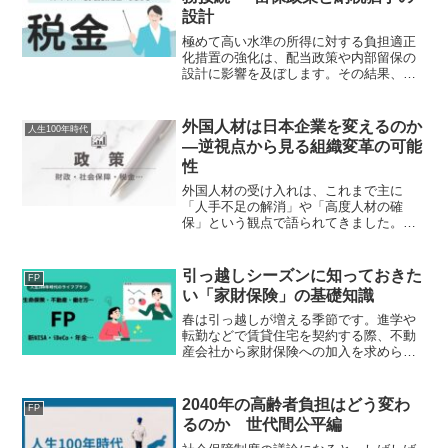
設計
極めて高い水準の所得に対する負担適正
化措置の強化は、配当政策や内部留保の
設計に影響を及ぼします。その結果、非
上場株の評価額が上昇し、相続税負担が
増大する可能性が高まります。こうした
局面で実務上の選択肢となるのが、事業
外国人材は日本企業を変えるのか
人生100年時代
承継税制（非上場株式等の...
―逆視点から見る組織変革の可能
性
外国人材の受け入れは、これまで主に
「人手不足の解消」や「高度人材の確
保」という観点で語られてきました。し
かし本質的には、それは企業側の変化を
促す契機でもあります。本稿では、外国
人材の受け入れが日本企業にどのような
引っ越しシーズンに知っておきた
FP
変化をもたらし得るのかを、逆...
い「家財保険」の基礎知識
春は引っ越しが増える季節です。進学や
転勤などで賃貸住宅を契約する際、不動
産会社から家財保険への加入を求められ
ることが一般的です。しかし、保険証券
をよく見ると「家財」「借家人賠償」
「個人賠償」といった複数の補償が含ま
2040年の高齢者負担はどう変わ
FP
れており、その違いが分かり...
るのか 世代間公平編