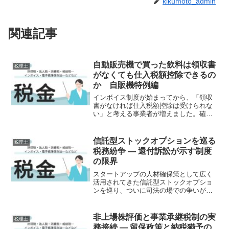
kikumoto_admin
関連記事
自動販売機で買った飲料は領収書
税理士
がなくても仕入税額控除できるの
か 自販機特例編
インボイス制度が始まってから、「領収
書がなければ仕入税額控除は受けられな
い」と考える事業者が増えました。確か
に原則としては、インボイスの保存が仕
入税額控除の要件です。しかし、すべて
の取引でインボイスの保存が求められる
信託型ストックオプションを巡る
税理士
わけではありません。その...
税務紛争 ― 還付訴訟が示す制度
の限界
スタートアップの人材確保策として広く
活用されてきた信託型ストックオプショ
ンを巡り、ついに司法の場での争いが始
まりました。2026年3月、Speeeが国を相
手に源泉所得税の還付を求める訴訟を提
起したことは、この問題が単なる税務解
非上場株評価と事業承継税制の実
税理士
釈の相違を超え...
務接続 ― 留保政策と納税猶予の