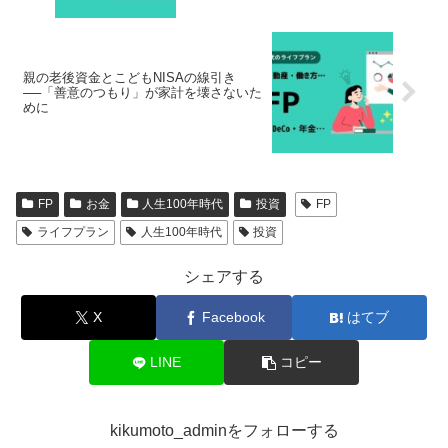
親の老後資金とこどもNISAの線引き
──「善意のつもり」が家計を壊さないた
めに
FP
お金
人生100年時代
投資
FP
ライフプラン
人生100年時代
投資
シェアする
X
Facebook
はてブ
LINE
コピー
kikumoto_adminをフォローする