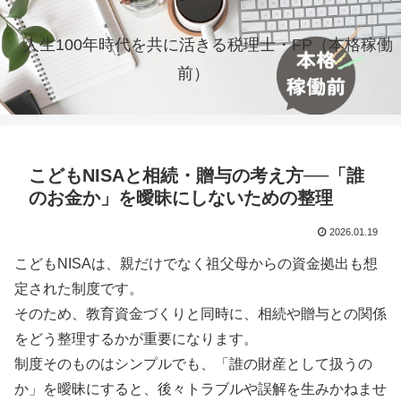
人生100年時代を共に活きる税理士・FP（本格稼働
前）
こどもNISAと相続・贈与の考え方──「誰
のお金か」を曖昧にしないための整理
2026.01.19
こどもNISAは、親だけでなく祖父母からの資金拠出も想
定された制度です。
そのため、教育資金づくりと同時に、相続や贈与との関係
をどう整理するかが重要になります。
制度そのものはシンプルでも、「誰の財産として扱うの
か」を曖昧にすると、後々トラブルや誤解を生みかねませ