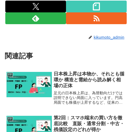
kikumoto_admin
関連記事
日本株上昇は本物か、それとも循
FP
環か 構造と需給から読み解く相
場の正体
足元の日本株上昇は、為替動向だけでは
説明できない局面に入っています。円高
局面でも株価が上昇するなど、従来の枠
組みが通用しない場面が見られます。こ
の動きは一時的な資金フローによるもの
なのか、それとも構造的な変化に基づく
第2回：スマホ端末の買い方を徹
FP
持続的な上昇なのか。本稿...
底比較 直販・通常分割・中古・
残価設定のどれが得か