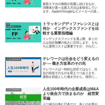
最新スマホの価格が高騰し続けるなか、
消費者が選べる購入方法は多様化してい
ます。AppleやGoogleなどメーカーの直販
ストア、通信会社での通常分割払い、中
古スマホ専門店の利用、そして前回取り
上げた残価設定型プランなど、選択肢は
トラッキングディファレンスとは
FP
幅広くなって...
何か インデックスファンドを比
較する重要指標編
インデックスファンドを選ぶ際、多くの
人は信託報酬の低さに注目します。もち
ろん運用コストは重要ですが、それだけ
でファンドの優劣を判断することはでき
ません。同じ指数に連動する商品でも、
実際の運用成績には違いがあります。そ
テレワークは社会をどう変えるの
人生100年時代
の違いを確認する上で重要...
か ― 働き方改革のその先
テレワークは一時的な対応ではなく、社
会の前提そのものを変えつつあります。
通勤を前提とした働き方から、場所に縛
られない働き方へと移行したことで、企
業・都市・個人の行動は静かに変化して
います。しかし、その変化は単なる利便
人生100年時代の企業成長はM&A
人生100年時代
性の向上にとどまりません...
より統合力で決まるのか 経営変
革編
人口減少が進む日本では、多くの企業が