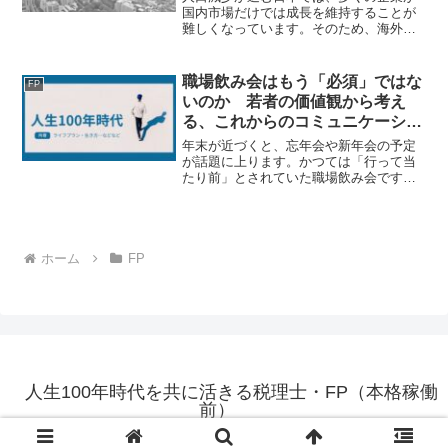
国内市場だけでは成長を維持することが
難しくなっています。そのため、海外市
場への進出や新たな事業領域の獲得を目
的としてM&A（企業の合併・買収）を活
用する企業が増えています。しかし、
職場飲み会はもう「必須」ではな
FP
M&Aは実施すれば成功す...
いのか 若者の価値観から考え
る、これからのコミュニケーショ
ン戦略
年末が近づくと、忘年会や新年会の予定
が話題に上ります。かつては「行って当
たり前」とされていた職場飲み会です
が、新型コロナウイルス禍を経た今、若
い世代を中心にその位置づけが大きく変
わってきています。最近の調査では、若
者の約6割が「職場の飲み会...
ホーム
FP
人生100年時代を共に活きる税理士・FP（本格稼働
前）
© 2025 人生100年時代を共に活きる税理士・FP（本格稼働前）.