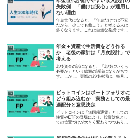
年金世代が陥りやすい収入設計の
FP
いのか分からない新しい目...
失敗例 「働けば安心」が通用し
ない理由
年金世代になると、「年金だけでは不安
だから、少しでも働こう」と考える人は
多くなります。これは自然な発想です
が、実際には働き方や収入の組み立てを
誤ることで、思ったほど生活が楽になら
ないケースも少なくありません。本稿で
年金＋資産で生活費をどう作る
FP
は、60代以降の収入設計で...
か 老後の家計は「月次設計」で
考える
老後資金の話になると、「老後にいくら
必要か」という総額の議論になりがちで
す。しかし、実際の老後生活は、毎月の
生活費をどう賄うかという月次の問題の
積み重ねです。年金が始まると、収入は
「公的年金＋必要に応じた資産の取り崩
ビットコインはポートフォリオに
FP
し」という形に変わります...
どう組み込むか 実務としての最
適配分と意思決定
ビットコインは「無国籍通貨」としての
性質やETFの登場により、投資対象とし
ての位置づけが大きく変わりつつありま
す。一方で、価格変動の大きさや制度の
未成熟さを踏まえると、従来の資産と同
様に扱うことはできません。したがって