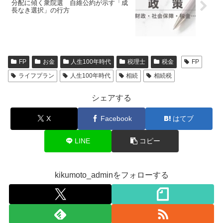
分配に傾く衆院選 自維公約が示す「成
長なき選択」の行方
FP
お金
人生100年時代
税理士
税金
FP
ライフプラン
人生100年時代
相続
相続税
シェアする
X
Facebook
はてブ
LINE
コピー
kikumoto_adminをフォローする