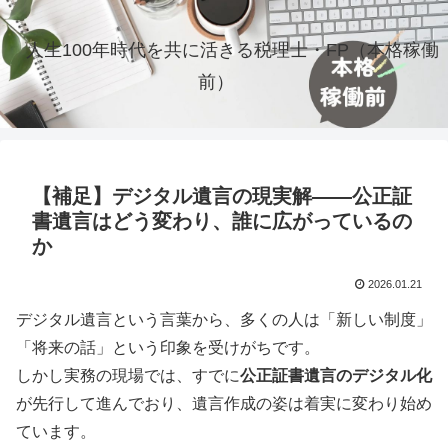
人生100年時代を共に活きる税理士・FP（本格稼働
前）
【補足】デジタル遺言の現実解――公正証
書遺言はどう変わり、誰に広がっているの
か
2026.01.21
デジタル遺言という言葉から、多くの人は「新しい制度」
「将来の話」という印象を受けがちです。
しかし実務の現場では、すでに
公正証書遺言のデジタル化
が先行して進んでおり、遺言作成の姿は着実に変わり始め
ています。