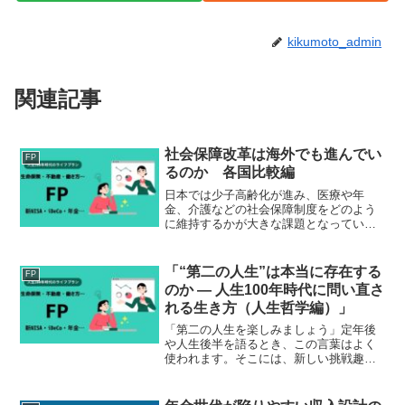
kikumoto_admin
関連記事
社会保障改革は海外でも進んでい
FP
るのか 各国比較編
日本では少子高齢化が進み、医療や年
金、介護などの社会保障制度をどのよう
に維持するかが大きな課題となっていま
す。しかし、この問題に直面しているの
は日本だけではありません。多くの先進
国でも高齢化や医療費の増加が進み、そ
「“第二の人生”は本当に存在する
FP
れぞれの国が制度改革を続け...
のか ― 人生100年時代に問い直さ
れる生き方（人生哲学編）」
「第二の人生を楽しみましょう」定年後
や人生後半を語るとき、この言葉はよく
使われます。そこには、新しい挑戦趣味
地域活動学び直しなど、前向きなイメー
ジがあります。しかし一方で、多くの人
は戸惑いも抱えています。何をすればよ