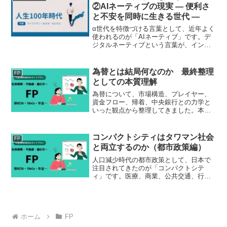
り正確に把握できる指標と...
②AIネーティブの現実 ― 便利さ
と不安を同時に生きる世代 ―
α世代を特徴づける言葉として、近年よく
使われるのが「AIネーティブ」です。デ
ジタルネーティブという言葉が、インタ
ーネットやスマートフォンとともに育っ
た世代を指したのに対し、AIネーティブ
はさらに一段階進んだ存在だといえま
為替とは結局何なのか 最終整理
FP
す。生まれたときから...
としての本質理解
為替について、市場構造、プレイヤー、
資金フロー、帰着、中央銀行との力学と
いった観点から整理してきました。本稿
ではこれらを踏まえ、為替とは何かとい
う問いに対して最終的な整理を行いま
す。個々の論点を統合し、為替の本質を
コンパクトシティはタワマン社会
FP
一つの視点として提示します...
と両立するのか（都市政策編）
人口減少時代の都市政策として、日本で
注目されてきたのが「コンパクトシテ
ィ」です。医療、商業、公共交通、行政
機能などを一定エリアへ集約し、効率的
な都市運営を目指す考え方です。背景に
は、人口減少高齢化インフラ維持費増大
空き家増加公共交通衰退など...
ホーム
FP