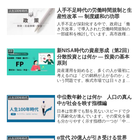
人手不足時代の労働時間規制と生
人生100年時代
産性改革 ― 制度緩和の功罪
人手不足が深刻化する中で、政府は「働
き方改革」で導入された労働時間規制の
一部緩和を検討しています。高市政権
は、成長分野の人材不足に対応するた
め、「柔軟な労働供給の確保」を掲げて
います。しかし、単純な残業上限の引き
新NISA時代の資産形成（第2回）
FP
上げや休日規制の緩和だけでは...
分散投資とは何か ― 投資の基本
原則
資産運用を始めると、多くの人が最初に
考えるのは「どの銘柄が上がるのか」と
いう問題です。株式市場では日々さまざ
まな情報が流れ、有望銘柄や注目テーマ
が話題になります。しかし、長期の資産
形成において最も重要なのは、個別銘柄
中位数年齢とは何か 人口の真ん
人生100年時代
の選択ではありません。重...
中が社会を映す指標編
日本は世界でも類を見ないスピードで少
子高齢化が進んでいます。その変化を最
も分かりやすく示す指標の一つが「中位
数年齢」です。ニュースでは高齢化率や
平均年齢が取り上げられることが多いも
のの、中位数年齢は人口構造の変化をよ
α世代 20億人が引き受ける世界
人生100年時代